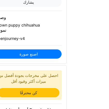
يشارك
وص
own puppy chihuahua
نمو
enjourney-v4
اصنع صورة
احصل على مخرجات بجودة أفضل مع
ميزات أكثر وقيود أقل
كن محترفًا