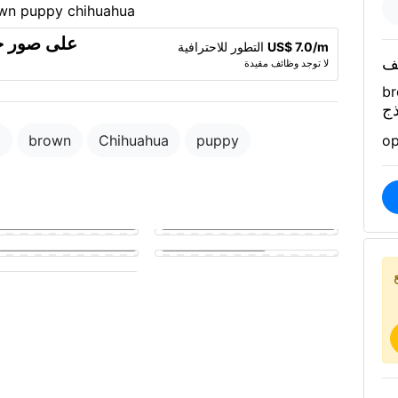
US$ 7.0/m
التطور للاحترافية
ف
لا توجد وظائف مقيدة
br
ذج
a
brown
Chihuahua
puppy
op
golden puppy eagerly
g a man's hard member
Puppy fucking a girl
y sucking on a man's penis