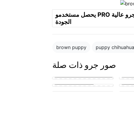
يحصل مستخدمو PRO على صور جرو عالية
الجودة
brown puppy
puppy chihuahu
صور جرو ذات صلة
puppy in the park playing with
other puppies
Small 
puppy penis teen suck
lickin
cute puppy getting his knot
sucked
A pupp