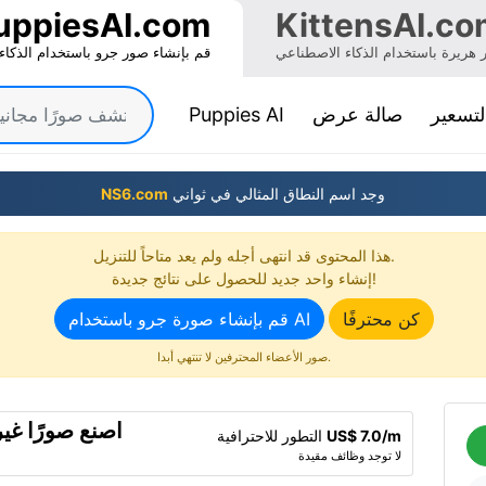
uppiesAI.com
KittensAI.co
 هريرة باستخدام الذكاء الاصطناعي
قم بإنشاء صور جرو باستخدام الذكاء
(current)
لتسعير
صالة عرض
Puppies AI
وجد اسم النطاق المثالي في ثواني
NS6.com
هذا المحتوى قد انتهى أجله ولم يعد متاحاً للتنزيل.
إنشاء واحد جديد للحصول على نتائج جديدة!
كن محترفًا
قم بإنشاء صورة جرو باستخدام AI
صور الأعضاء المحترفين لا تنتهي أبدا.
اصنع صورًا غي
US$ 7.0/m
التطور للاحترافية
لا توجد وظائف مقيدة