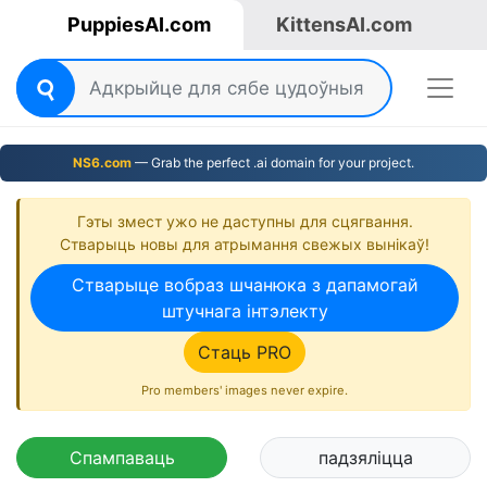
PuppiesAI.com
KittensAI.com
NS6.com
— Grab the perfect .ai domain for your project.
Гэты змест ужо не даступны для сцягвання.
Стварыць новы для атрымання свежых вынікаў!
Стварыце вобраз шчанюка з дапамогай
штучнага інтэлекту
Стаць PRO
Pro members' images never expire.
Спампаваць
падзяліцца