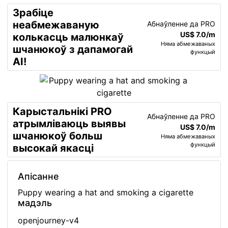
Зрабіце
неабмежаваную
Абнаўленне да PRO
US$ 7.0/m
колькасць малюнкаў
Няма абмежаваных
шчанюкоў з дапамогай
функцый
AI!
Карыстальнікі PRO
Абнаўленне да PRO
атрымліваюць выявы
US$ 7.0/m
шчанюкоў больш
Няма абмежаваных
функцый
высокай якасці
Апісанне
Puppy wearing a hat and smoking a cigarette
мадэль
openjourney-v4