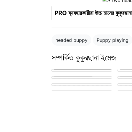
PRO ব্যবহারকারীরা উচ্চ মানের কুকুরছান
headed puppy
Puppy playing
সম্পর্কিত কুকুরছানা ইমেজ
puppy in the park playing with
other puppies
puppy penis teen suck
A pupp
cute puppy getting his knot
sucked
Puppy 
Small golden puppy eagerly
licking a man's hard member
Park