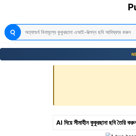
P
N
AI দিয়ে সীমাহীন কুকুরছানা ছবি তৈরি করু