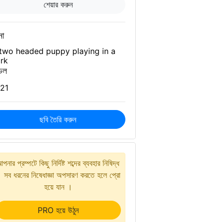
শেয়ার করুন
না
two headed puppy playing in a
rk
েল
21
ছবি তৈরি করুন
পনার প্রম্পটে কিছু নির্দিষ্ট শব্দের ব্যবহার নিষিদ্ধ
 সব ধরনের নিষেধাজ্ঞা অপসারণ করতে হলে প্রো
হয়ে যান ।
PRO হয়ে উঠুন