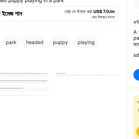
প্রো তে উন্নত করা
US$ 7.0/m
া ইমেজ পান
কোন সীমাবদ্ধ ফাংশন
বর্ণ
A 
pa
park
headed
puppy
playing
মড
sd
y sucking on a man's penis
fucking a girl
আ
।