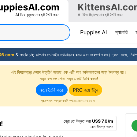
uppiesAI.com
KittensAI.co
AI দিয়ে কুকুরছানার ছবি তৈরি করুন
AI দিয়ে বিড়ালছানার ছবি তৈরি করুন
(current)
Puppies AI
গ্যালারি
ম
S6.com
& mdash; আপনার ডোমেইন স্থানান্তর করুন এবং সংরক্ষণ করুন। দ্রুত, সহজ, নিরা
এই বিষয়বস্তুর মেয়াদ উত্তীর্ণ হয়েছে এবং এটি আর ডাউনলোডের জন্য উপলব্ধ নয়।
নতুন ফলাফল পেতে নতুন একটি তৈরি করুন!
নতুন তৈরি করো
PRO হয়ে উঠুন
প্রফেশনাল সদস্যদের ছবি কখনো মেয়াদ শেষ হয় না।
প্রো তে উন্নত করা
US$ 7.0/m
ন!
কোন সীমাবদ্ধ ফাংশন