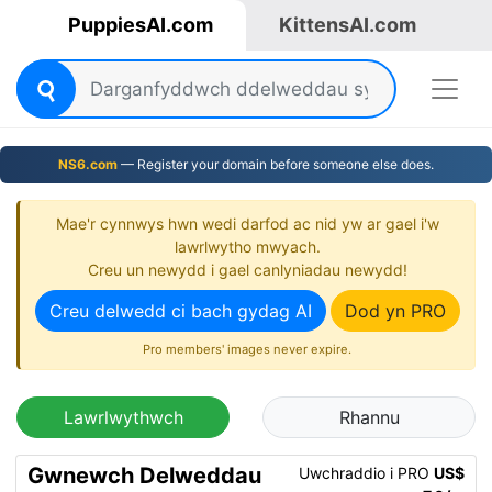
PuppiesAI.com
KittensAI.com
NS6.com
— Register your domain before someone else does.
Mae'r cynnwys hwn wedi darfod ac nid yw ar gael i'w
lawrlwytho mwyach.
Creu un newydd i gael canlyniadau newydd!
Creu delwedd ci bach gydag AI
Dod yn PRO
Pro members' images never expire.
Lawrlwythwch
Rhannu
Gwnewch Delweddau
Uwchraddio i PRO
US$