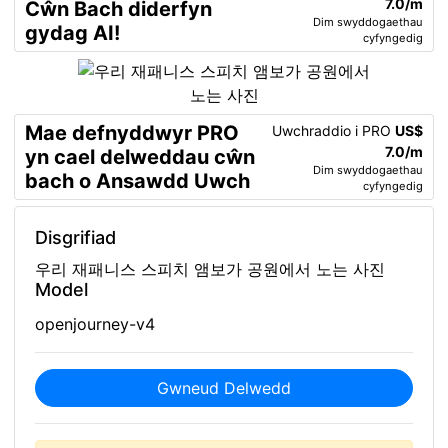
7.0/m
Cŵn Bach diderfyn
Dim swyddogaethau
gydag AI!
cyfyngedig
Mae defnyddwyr PRO
Uwchraddio i PRO
US$
7.0/m
yn cael delweddau cŵn
Dim swyddogaethau
bach o Ansawdd Uwch
cyfyngedig
Disgrifiad
우리 재패니스 스피치 앰보가 공원에서 노는 사진
Model
openjourney-v4
Gwneud Delwedd