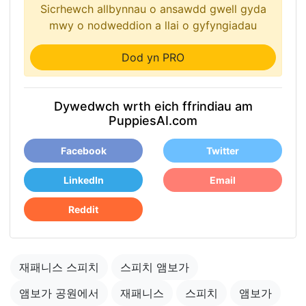
Sicrhewch allbynnau o ansawdd gwell gyda
mwy o nodweddion a llai o gyfyngiadau
Dod yn PRO
Dywedwch wrth eich ffrindiau am
PuppiesAI.com
Facebook
Twitter
LinkedIn
Email
Reddit
재패니스 스피치
스피치 앰보가
앰보가 공원에서
재패니스
스피치
앰보가