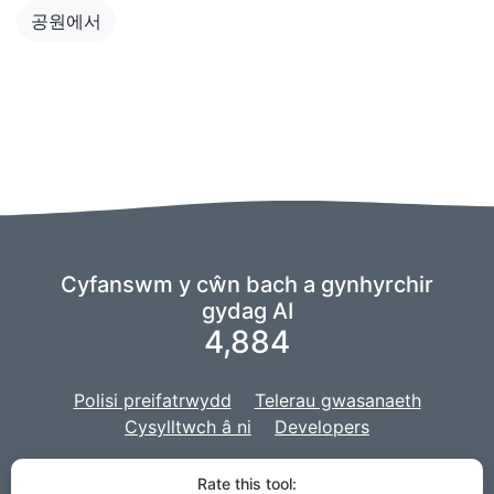
공원에서
Cyfanswm y cŵn bach a gynhyrchir
gydag AI
4,884
Polisi preifatrwydd
Telerau gwasanaeth
Cysylltwch â ni
Developers
Rydym yn defnyddio fforch o
ddychmygion
i bweru ein AI,
a
Rate this tool: