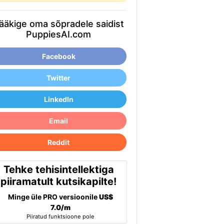
ääkige oma sõpradele saidist
PuppiesAI.com
Facebook
Twitter
LinkedIn
Email
Reddit
Tehke tehisintellektiga
piiramatult kutsikapilte!
Minge üle PRO versioonile
US$
7.0/m
Piiratud funktsioone pole