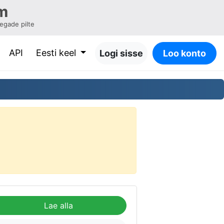
m
oegade pilte
API
Eesti keel
Logi sisse
Loo konto
Lae alla