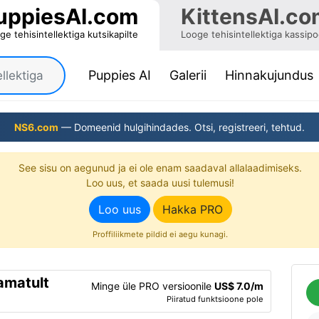
uppiesAI.com
KittensAI.co
ge tehisintellektiga kutsikapilte
Looge tehisintellektiga kassip
(current)
Puppies AI
Galerii
Hinnakujundus
NS6.com
— Domeenid hulgihindades. Otsi, registreeri, tehtud.
See sisu on aegunud ja ei ole enam saadaval allalaadimiseks.
Loo uus, et saada uusi tulemusi!
Loo uus
Hakka PRO
Proffiliikmete pildid ei aegu kunagi.
ramatult
Minge üle PRO versioonile
US$ 7.0/m
Piiratud funktsioone pole