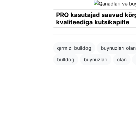
PRO kasutajad saavad kõ
kvaliteediga kutsikapilte
qırmızı bulldog
buynuzları olan
bulldog
buynuzları
olan