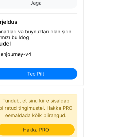
Jaga
rjeldus
nadları və buynuzları olan şirin
rmızı bulldog
udel
enjourney-v4
Tee Pilt
Tundub, et sinu kiire sisaldab
piiratud tingimustel. Hakka PRO
eemaldada kõik piirangud.
Hakka PRO