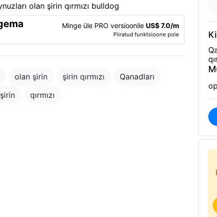
rgema
Minge üle PRO versioonile
US$ 7.0/m
Ki
Piiratud funktsioone pole
Qa
qı
M
olan şirin
şirin qırmızı
Qanadları
op
şirin
qırmızı