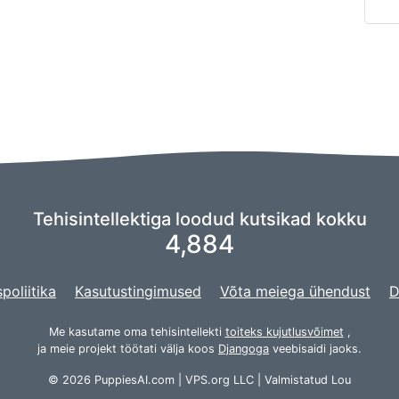
Tehisintellektiga loodud kutsikad kokku
4,884
poliitika
Kasutustingimused
Võta meiega ühendust
D
Me kasutame oma tehisintellekti
toiteks kujutlusvõimet
,
ja meie projekt töötati välja koos
Djangoga
veebisaidi jaoks.
© 2026 PuppiesAI.com |
VPS.org
LLC | Valmistatud
Lou