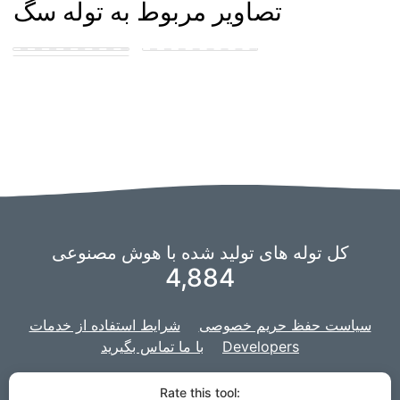
تصاویر مربوط به توله سگ
강아지 자지를 빠는
강아지 자지를 빠는
여자 아이
여자아이
کل توله های تولید شده با هوش مصنوعی
4,884
سیاست حفظ حریم خصوصی
شرایط استفاده از خدمات
Developers
با ما تماس بگیرید
برای تقویت هوش مصنوعی خود استفاده می
imaginAIry
ما از یک چنگال از
Rate this tool: