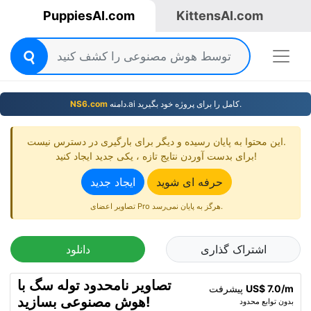
PuppiesAI.com
KittensAI.com
دامنه.ai کامل را برای پروژه خود بگیرید.
NS6.com
این محتوا به پایان رسیده و دیگر برای بارگیری در دسترس نیست.
برای بدست آوردن نتایج تازه ، یکی جدید ایجاد کنید!
حرفه ای شوید
ایجاد جدید
تصاویر اعضای Pro هرگز به پایان نمی‌رسد.
اشتراک گذاری
دانلود
تصاویر نامحدود توله سگ با
US$ 7.0/m
پیشرفت
هوش مصنوعی بسازید!
بدون توابع محدود