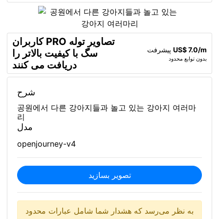
کاربران PRO تصاویر توله
US$ 7.0/m
پیشرفت
سگ با کیفیت بالاتر را
بدون توابع محدود
دریافت می کنند
شرح
공원에서 다른 강아지들과 놀고 있는 강아지 여러마
리
مدل
openjourney-v4
تصویر بسازید
به نظر می‌رسد که هشدار شما شامل عبارات محدود