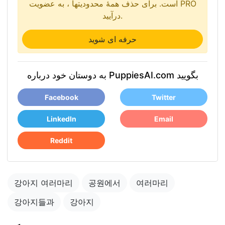
است. برای حذف همۀ محدودیتها ، به عضویت PRO
درآیید.
حرفه ای شوید
به دوستان خود درباره PuppiesAI.com بگویید
Facebook
Twitter
LinkedIn
Email
Reddit
강아지 여러마리
공원에서
여러마리
강아지들과
강아지