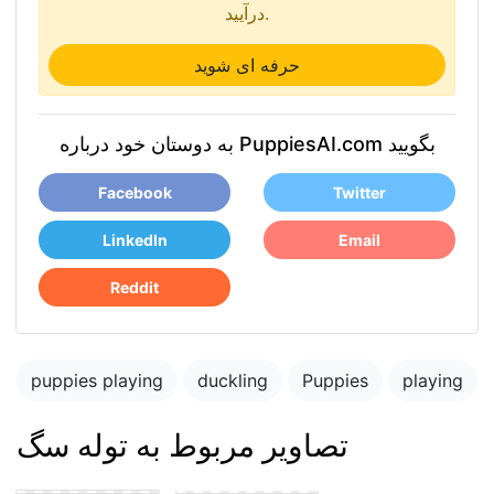
درآیید.
حرفه ای شوید
به دوستان خود درباره PuppiesAI.com بگویید
Facebook
Twitter
LinkedIn
Email
Reddit
puppies playing
duckling
Puppies
playing
تصاویر مربوط به توله سگ
Blue merle
cattledog and
puppy in the park
german shepard
playing with other
puppies
puppies