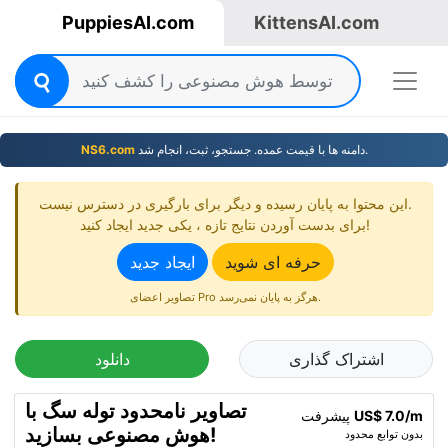
PuppiesAI.com
KittensAI.com
دامنه ها با قیمت عمده. جستجو، ثبت، انجام شد.
NS6.com
این محتوا به پایان رسیده و دیگر برای بارگیری در دسترس نیست.
برای بدست آوردن نتایج تازه ، یکی جدید ایجاد کنید!
حرفه ای شوید
ایجاد جدید
تصاویر اعضای Pro هرگز به پایان نمی‌رسد.
اشتراک گذاری
دانلود
تصاویر نامحدود توله سگ با
US$ 7.0/m
پیشرفت
هوش مصنوعی بسازید!
بدون توابع محدود