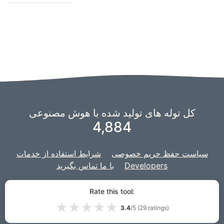
کل توله های تولید شده با هوش مصنوعی
4,884
سیاست حفظ حریم خصوصی
شرایط استفاده از خدمات
Developers
با ما تماس بگیرید
برای تقویت هوش مصنوعی خود استفاده می
imaginAIry
ما از یک چنگال از
Rate this tool:
برای وب سایت توسعه یافته است.
کنیم،
و پروژه ما با
جنگو
★
★
★
★
★
3.4
/5 (
29
ratings)
Lou
LLC | ساخته شده توسط
VPS.org
© 2026 PuppiesAI.com |