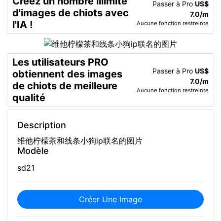
Créez un nombre illimité
Passer à Pro
US$
d'images de chiots avec
7.0/m
l'IA !
Aucune fonction restreinte
Les utilisateurs PRO
Passer à Pro
US$
obtiennent des images
7.0/m
de chiots de meilleure
Aucune fonction restreinte
qualité
Description
维他柠檬茶和线条小狗ip联名的图片
Modèle
sd21
Créer Une Image