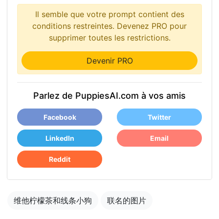
Il semble que votre prompt contient des
conditions restreintes. Devenez PRO pour
supprimer toutes les restrictions.
Devenir PRO
Parlez de PuppiesAI.com à vos amis
Facebook
Twitter
LinkedIn
Email
Reddit
维他柠檬茶和线条小狗
联名的图片