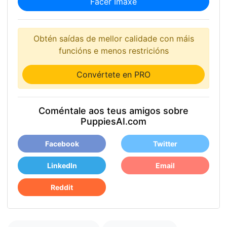
Facer Imaxe
Obtén saídas de mellor calidade con máis
funcións e menos restricións
Convértete en PRO
Coméntale aos teus amigos sobre
PuppiesAI.com
Facebook
Twitter
LinkedIn
Email
Reddit