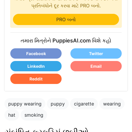
પ્રતિબંધોને દૂર કરવા માટે PRO બનો.
PRO બનો
તમારા મિત્રોને PuppiesAI.com વિશે કહો
Facebook
Twitter
LinkedIn
Email
Reddit
puppy wearing
puppy
cigarette
wearing
hat
smoking