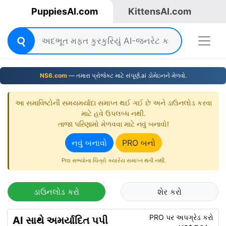
PuppiesAI.com
KittensAI.com
NS6.com
— તમારા પ્રોજેક્ટ માટે સંપૂર્ણ.ai ડોમેઇનને મેળવો.
આ સમાવિષ્ટોની સમયમર્યાદા સમાપ્ત થઈ ગઈ છે અને ડાઉનલોડ કરવા
માટે હવે ઉપલબ્ધ નથી.
તાજા પરિણામો મેળવવા માટે નવું બનાવો!
નવું બનાવો
PRO બનો
Pro સભ્યોના ચિત્રો ક્યારેય સમાપ્ત થતી નથી.
ડાઉનલોડ કરો
શેર કરો
PRO પર અપગ્રેડ કરો
AI સાથે અમર્યાદિત પપી