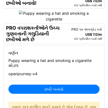
US$ 7.0/m
છબીઓ બનાવો!
કોઈ પ્રતિબંધિત કાર્યો નથી
PRO વપરાશકર્તાઓને ઉચ્ચ
PRO પર અપગ્રેડ કરો
ગુણવત્તાની ગલુડિયાની
US$ 7.0/m
છબીઓ મળે છે
કોઈ પ્રતિબંધિત કાર્યો નથી
વર્ણન
Puppy wearing a hat and smoking a cigarette
મોડલ
openjourney-v4
છબી બનાવો
તમારું પ્રશ્ન સંરક્ષિત શબ્દો સમાવે છે એમ દેખાય છે. બધા