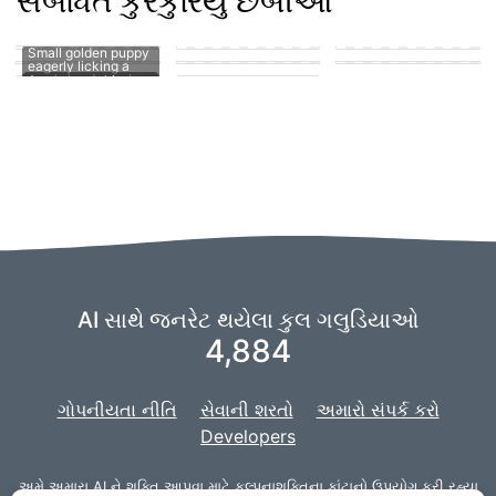
સંબંધિત કુરકુરિયું છબીઓ
puppy in the park
playing with other
puppies
puppy penis teen
suck
man's hard member
Puppy fucking a girl
cute puppy getting
A puppy sucking on
Small golden puppy
his knot sucked
a man's penis
eagerly licking a
AI સાથે જનરેટ થયેલા કુલ ગલુડિયાઓ
4,884
ગોપનીયતા નીતિ
સેવાની શરતો
અમારો સંપર્ક કરો
Developers
અમે અમારા AI ને શક્તિ આપવા માટે
કલ્પનાશક્તિના કાંટાનો
ઉપયોગ કરી રહ્યા