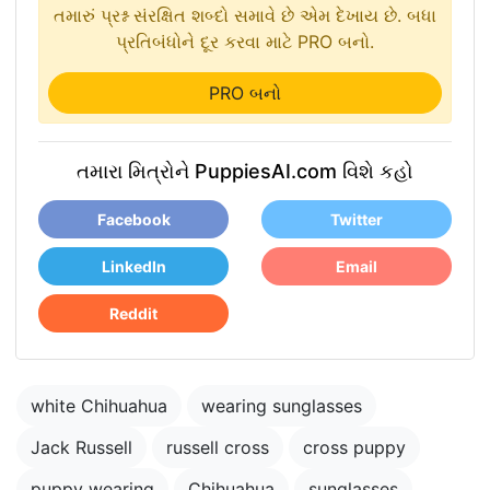
તમારું પ્રશ્ન સંરક્ષિત શબ્દો સમાવે છે એમ દેખાય છે. બધા
પ્રતિબંધોને દૂર કરવા માટે PRO બનો.
PRO બનો
તમારા મિત્રોને PuppiesAI.com વિશે કહો
Facebook
Twitter
LinkedIn
Email
Reddit
white Chihuahua
wearing sunglasses
Jack Russell
russell cross
cross puppy
puppy wearing
Chihuahua
sunglasses