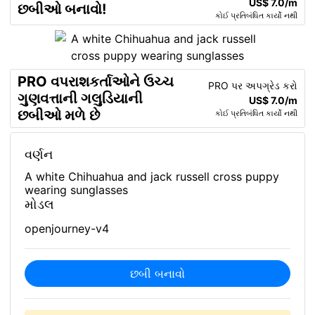
US$ 7.0/m
છબીઓ બનાવો!
કોઈ પ્રતિબંધિત કાર્યો નથી
PRO વપરાશકર્તાઓને ઉચ્ચ
PRO પર અપગ્રેડ કરો
ગુણવત્તાની ગલુડિયાની
US$ 7.0/m
છબીઓ મળે છે
કોઈ પ્રતિબંધિત કાર્યો નથી
વર્ણન
A white Chihuahua and jack russell cross puppy
wearing sunglasses
મોડલ
openjourney-v4
છબી બનાવો