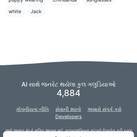
white
Jack
AI સાથે જનરેટ થયેલા કુલ ગલુડિયાઓ
4,884
ગોપનીયતા નીતિ
સેવાની શરતો
અમારો સંપર્ક કરો
Developers
અમે અમારા AI ને શક્તિ આપવા માટે
કલ્પનાશક્તિના કાંટાનો
ઉપયોગ કરી રહ્યા
છીએ,
અને અમારો પ્રોજેક્ટ વેબ સાઇટ માટે
Django
સાથે વિકસાવવામાં આવ્યો