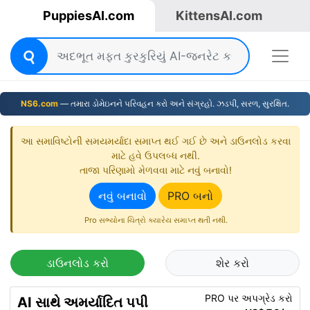
PuppiesAI.com
KittensAI.com
NS6.com
— તમારા ડોમેઇનને પરિવહન કરો અને સંગ્રહો. ઝડપી, સરળ, સુરક્ષિત.
આ સમાવિષ્ટોની સમયમર્યાદા સમાપ્ત થઈ ગઈ છે અને ડાઉનલોડ કરવા
માટે હવે ઉપલબ્ધ નથી.
તાજા પરિણામો મેળવવા માટે નવું બનાવો!
નવું બનાવો
PRO બનો
Pro સભ્યોના ચિત્રો ક્યારેય સમાપ્ત થતી નથી.
ડાઉનલોડ કરો
શેર કરો
PRO પર અપગ્રેડ કરો
AI સાથે અમર્યાદિત પપી