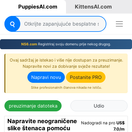
PuppiesAI.com
KittensAI.com
NS6.com
Registriraj svoju domenu prije nekog drugog.
Ovaj sadržaj je istekao i više nije dostupan za preuzimanje.
Napravite novi za dobivanje svježe rezultate!
Napravi novu
Postanite PRO
Slike profesionalnih članova nikada ne ističu.
preuzimanje datoteka
Udio
Napravite neograničene
Nadogradi na pro
US$
slike štenaca pomoću
7.0/m