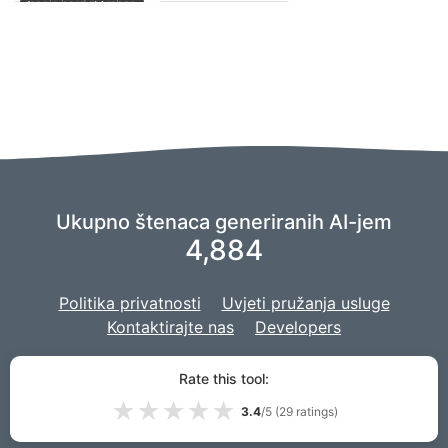
Ukupno štenaca generiranih AI-jem
4,884
Politika privatnosti
Uvjeti pružanja usluge
Kontaktirajte nas
Developers
Koristimo vilicu
imaginacije
za pokretanje naše umjetne inteligencije,
Rate this tool:
a naš je projekt razvijen s
Djangom
za web stranicu.
★
★
★
★
★
3.4
/5 (
29
ratings)
© 2026 PuppiesAI.com |
VPS.org
LLC | Izradio
Lou