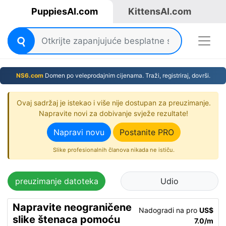
PuppiesAI.com
KittensAI.com
NS6.com
Domen po veleprodajnim cijenama. Traži, registriraj, dovrši.
Ovaj sadržaj je istekao i više nije dostupan za preuzimanje.
Napravite novi za dobivanje svježe rezultate!
Napravi novu
Postanite PRO
Slike profesionalnih članova nikada ne ističu.
preuzimanje datoteka
Udio
Napravite neograničene
Nadogradi na pro
US$
slike štenaca pomoću
7.0/m