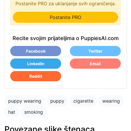
Postanite PRO za uklanjanje svih ograničenja.
Postanite PRO
Recite svojim prijateljima o PuppiesAI.com
Facebook
Twitter
LinkedIn
Email
Reddit
puppy wearing
puppy
cigarette
wearing
hat
smoking
Povezane slike štenaca
puppy in the park