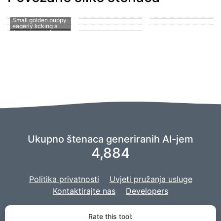
playing with other
puppies
puppy penis teen
suck
man's hard member
Puppy fucking a girl
cute puppy getting
A puppy sucking on
Small golden puppy
his knot sucked
a man's penis
eagerly licking a
Ukupno štenaca generiranih AI-jem
4,884
Politika privatnosti
Uvjeti pružanja usluge
Kontaktirajte nas
Developers
Koristimo vilicu
imaginacije
za pokretanje naše umjetne inteligencije,
Rate this tool: