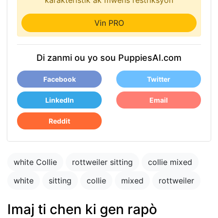
karakteristik ak mwens restriksyon
Vin PRO
Di zanmi ou yo sou PuppiesAI.com
Facebook
Twitter
LinkedIn
Email
Reddit
white Collie
rottweiler sitting
collie mixed
white
sitting
collie
mixed
rottweiler
Imaj ti chen ki gen rapò
1 year old dog