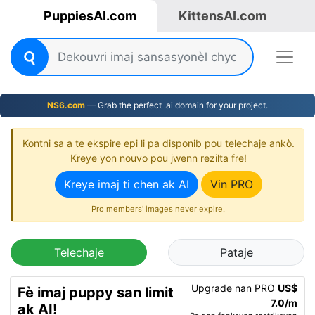
PuppiesAI.com
KittensAI.com
NS6.com
— Grab the perfect .ai domain for your project.
Kontni sa a te ekspire epi li pa disponib pou telechaje ankò.
Kreye yon nouvo pou jwenn rezilta fre!
Kreye imaj ti chen ak AI
Vin PRO
Pro members' images never expire.
Telechaje
Pataje
Upgrade nan PRO
US$
Fè imaj puppy san limit
7.0/m
ak AI!