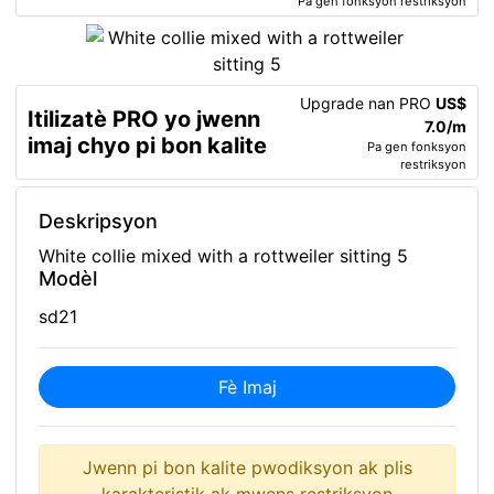
Pa gen fonksyon restriksyon
Upgrade nan PRO
US$
Itilizatè PRO yo jwenn
7.0/m
imaj chyo pi bon kalite
Pa gen fonksyon
restriksyon
Deskripsyon
White collie mixed with a rottweiler sitting 5
Modèl
sd21
Fè Imaj
Jwenn pi bon kalite pwodiksyon ak plis