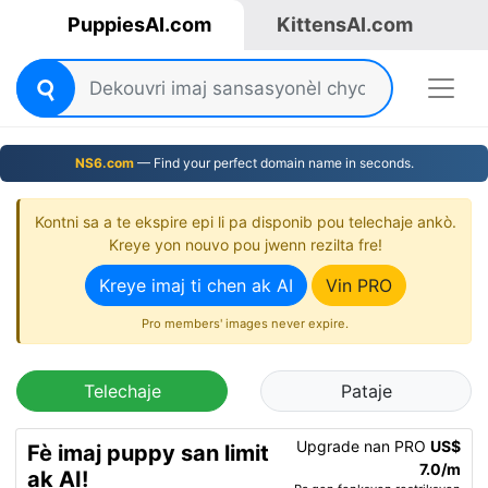
PuppiesAI.com
KittensAI.com
NS6.com
— Find your perfect domain name in seconds.
Kontni sa a te ekspire epi li pa disponib pou telechaje ankò.
Kreye yon nouvo pou jwenn rezilta fre!
Kreye imaj ti chen ak AI
Vin PRO
Pro members' images never expire.
Telechaje
Pataje
Upgrade nan PRO
US$
Fè imaj puppy san limit
7.0/m
ak AI!