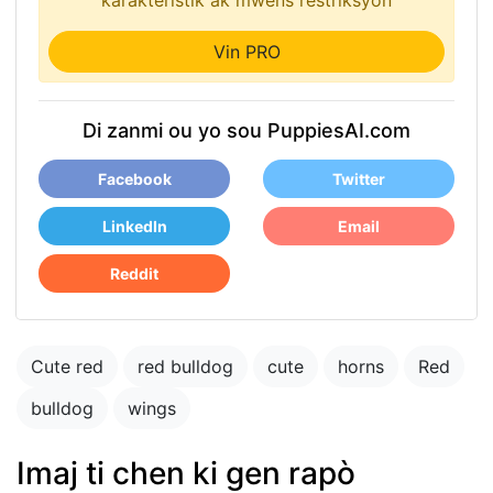
karakteristik ak mwens restriksyon
Vin PRO
Di zanmi ou yo sou PuppiesAI.com
Facebook
Twitter
LinkedIn
Email
Reddit
Cute red
red bulldog
cute
horns
Red
bulldog
wings
Imaj ti chen ki gen rapò
cute puppy getting