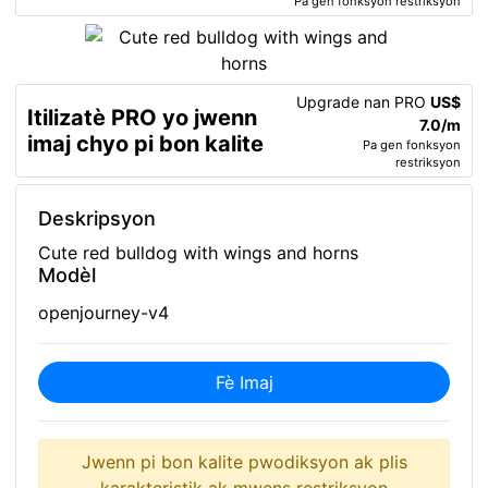
Pa gen fonksyon restriksyon
Upgrade nan PRO
US$
Itilizatè PRO yo jwenn
7.0/m
imaj chyo pi bon kalite
Pa gen fonksyon
restriksyon
Deskripsyon
Cute red bulldog with wings and horns
Modèl
openjourney-v4
Fè Imaj
Jwenn pi bon kalite pwodiksyon ak plis