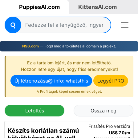
PuppiesAI.com
KittensAI.com
NS6.com
— Fogd meg a tökéletes.ai domain a projekt.
Ez a tartalom lejárt, és már nem letölthető.
Hozzon létre egy újat, hogy friss eredményeket!
Új létrehozása@ info: whatsthis
Legyél PRO
A Profi tagok képei sosem érnek véget.
Letöltés
Ossza meg
Frissítés Pro verzióra
Készíts korlátlan számú
US$ 7.0/m