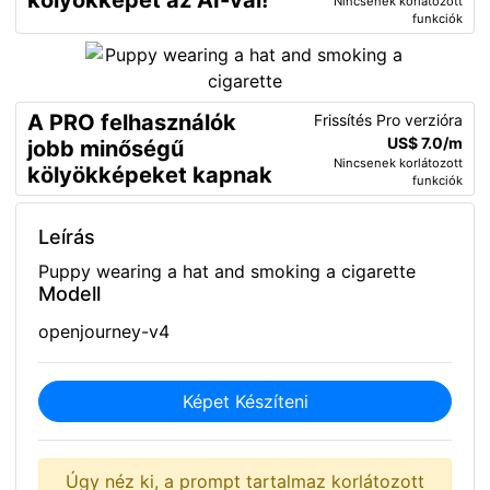
kölyökképet az AI-val!
Nincsenek korlátozott
funkciók
A PRO felhasználók
Frissítés Pro verzióra
US$ 7.0/m
jobb minőségű
Nincsenek korlátozott
kölyökképeket kapnak
funkciók
Leírás
Puppy wearing a hat and smoking a cigarette
Modell
openjourney-v4
Képet Készíteni
Úgy néz ki, a prompt tartalmaz korlátozott