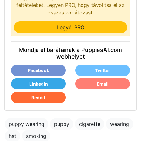
feltételeket. Legyen PRO, hogy távolítsa el az
összes korlátozást.
Legyél PRO
Mondja el barátainak a PuppiesAI.com
webhelyet
Facebook
Twitter
LinkedIn
Email
Reddit
puppy wearing
puppy
cigarette
wearing
hat
smoking