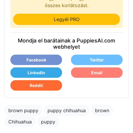
összes korlátozást.
Legyél PRO
Mondja el barátainak a PuppiesAI.com
webhelyet
Facebook
Twitter
LinkedIn
Email
Reddit
brown puppy
puppy chihuahua
brown
Chihuahua
puppy