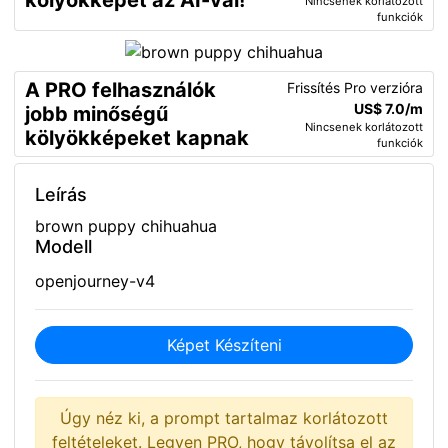
kölyökképet az AI-val!
Nincsenek korlátozott
funkciók
A PRO felhasználók
Frissítés Pro verzióra
US$ 7.0/m
jobb minőségű
Nincsenek korlátozott
kölyökképeket kapnak
funkciók
Leírás
brown puppy chihuahua
Modell
openjourney-v4
Képet Készíteni
Úgy néz ki, a prompt tartalmaz korlátozott
feltételeket. Legyen PRO, hogy távolítsa el az