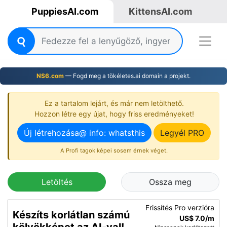
PuppiesAI.com
KittensAI.com
NS6.com
— Fogd meg a tökéletes.ai domain a projekt.
Ez a tartalom lejárt, és már nem letölthető.
Hozzon létre egy újat, hogy friss eredményeket!
Új létrehozása@ info: whatsthis
Legyél PRO
A Profi tagok képei sosem érnek véget.
Letöltés
Ossza meg
Frissítés Pro verzióra
Készíts korlátlan számú
US$ 7.0/m