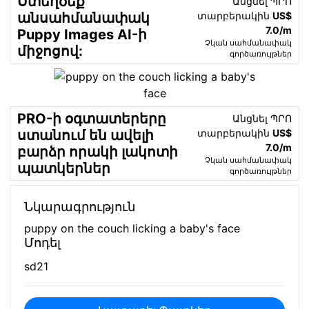
Ստեղծեք
Անցնել ՊՐՈ
տարբերակին
US$
անսահմանափակ
7.0/m
Puppy Images AI-ի
Չկան սահմանափակ
միջոցով:
գործառույթներ
PRO-ի օգտատերերը
Անցնել ՊՐՈ
տարբերակին
US$
ստանում են ավելի
7.0/m
բարձր որակի լակոտի
Չկան սահմանափակ
պատկերներ
գործառույթներ
Նկարագրություն
puppy on the couch licking a baby's face
Մոդել
sd21