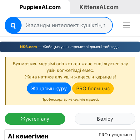
PuppiesAI.com
KittensAI.com
NS6.com
— Жобаңыз үшін керемет.ai домені табылды.
Бұл мазмұн мерзімі өтіп кеткен және енді жүктеп алу
үшін қолжетімді емес.
Жаңа нәтиже алу үшін жаңасын құрыңыз!
Жаңасын құру
PRO болыңыз
Профессорлар кеңесінің мүшесі.
Жүктеп алу
Бөлісу
PRO нұсқасына
AI көмегімен