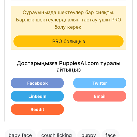
Сұрауыңызда шектеулер бар сияқты.
Барлық шектеулерді алып тастау үшін PRO
болу керек.
PRO болыңыз
Достарыңызға PuppiesAI.com туралы
айтыңыз
Facebook
Twitter
LinkedIn
Email
Reddit
baby face
couch licking
puppy
face