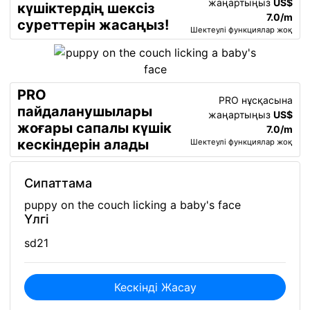
жаңартыңыз
US$
күшіктердің шексіз
7.0/m
суреттерін жасаңыз!
Шектеулі функциялар жоқ
PRO
PRO нұсқасына
пайдаланушылары
жаңартыңыз
US$
жоғары сапалы күшік
7.0/m
кескіндерін алады
Шектеулі функциялар жоқ
Сипаттама
puppy on the couch licking a baby's face
Үлгі
sd21
Кескінді Жасау