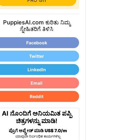
PRO ಆಗಿ
PuppiesAI.com ಕುರಿತು ನಿಮ್ಮ
ಸ್ನೇಹಿತರಿಗೆ ತಿಳಿಸಿ
Facebook
Twitter
LinkedIn
Email
Reddit
AI ನೊಂದಿಗೆ ಅನಿಯಮಿತ ಪಪ್ಪಿ
ಚಿತ್ರಗಳನ್ನು ಮಾಡಿ!
ಪ್ರೊಗೆ ಅಪ್ಗ್ರೇಡ್ ಮಾಡಿ
US$ 7.0/m
ಯಾವುದೇ ನಿರ್ಬಂಧಿತ ಕಾರ್ಯಗಳಿಲ್ಲ