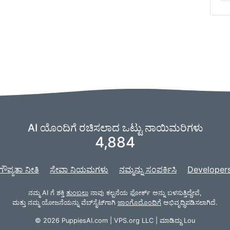
AI ಯೊಂದಿಗೆ ರಚಿಸಲಾದ ಒಟ್ಟು ನಾಯಿಮರಿಗಳು
4,884
ಗೌಪ್ಯತಾ ನೀತಿ
ಸೇವಾ ನಿಯಮಗಳು
ನಮ್ಮನ್ನು ಸಂಪರ್ಕಿಸಿ
Developer
ನಮ್ಮ AI ಗೆ ಶಕ್ತಿ
ತುಂಬಲು
ನಾವು ಕಲ್ಪನೆಯ ಫೋರ್ಕ್ ಅನ್ನು ಬಳಸುತ್ತಿದ್ದೇವೆ,
ಮತ್ತು ನಮ್ಮ ಯೋಜನೆಯನ್ನು ವೆಬ್‌ಸೈಟ್‌ಗಾಗಿ
ಜಾಂಗೊದೊಂದಿಗೆ
ಅಭಿವೃದ್ಧಿಪಡಿಸಲಾಗಿದೆ.
© 2026 PuppiesAI.com |
VPS.org
LLC | ಮಾಡಿದ್ದು
Lou