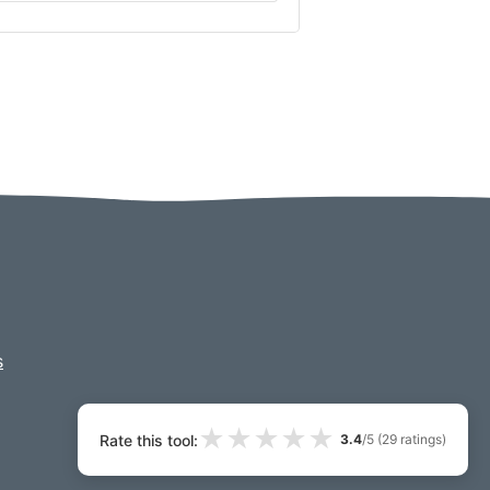
s
★
★
★
★
★
Rate this tool:
3.4
/5 (
29
ratings)