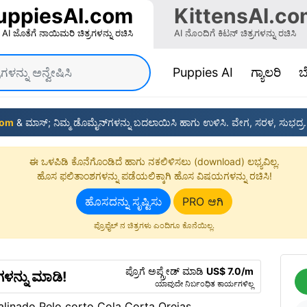
uppiesAI.com
KittensAI.co
AI ಜೊತೆಗೆ ನಾಯಿಮರಿ ಚಿತ್ರಗಳನ್ನು ರಚಿಸಿ
AI ನೊಂದಿಗೆ ಕಿಟನ್ ಚಿತ್ರಗಳನ್ನು ರಚಿಸಿ
(current)
Puppies AI
ಗ್ಯಾಲರಿ
ಬ
com
& ಮಾಸ್‌; ನಿಮ್ಮ ಡೊಮೈನ್‌ಗಳನ್ನು ಬದಲಾಯಿಸಿ ಹಾಗು ಉಳಿಸಿ. ವೇಗ, ಸರಳ, ಸುಭದ್
ಈ ಒಳಪಿಡಿ ಕೊನೆಗೊಂಡಿದೆ ಹಾಗು ನಕಲಿಳಿಸಲು (download) ಲಭ್ಯವಿಲ್ಲ.
ಹೊಸ ಫಲಿತಾಂಶಗಳನ್ನು ಪಡೆಯಲಿಕ್ಕಾಗಿ ಹೊಸ ವಿಷಯಗಳನ್ನು ರಚಿಸಿ!
ಹೊಸದನ್ನು ಸೃಷ್ಟಿಸು
PRO ಆಗಿ
ಪ್ರೊಫೈಲ್ ನ ಚಿತ್ರಗಳು ಎಂದಿಗೂ ಕೊನೆಯಿಲ್ಲ.
ಪ್ರೊಗೆ ಅಪ್ಗ್ರೇಡ್ ಮಾಡಿ
US$ 7.0/m
ಗಳನ್ನು ಮಾಡಿ!
ಯಾವುದೇ ನಿರ್ಬಂಧಿತ ಕಾರ್ಯಗಳಿಲ್ಲ