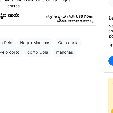
್ಟದ ನಾಯಿ
ಪ್ರೊಗೆ ಅಪ್ಗ್ರೇಡ್ ಮಾಡಿ
US$ 7.0/m
ವಿ
ಯಾವುದೇ ನಿರ್ಬಂಧಿತ ಕಾರ್ಯಗಳಿಲ್ಲ
Ne
co
ಮ
do Pelo
Negro Manchas
Cola corta
op
Pelo corto
corto Cola
manchas