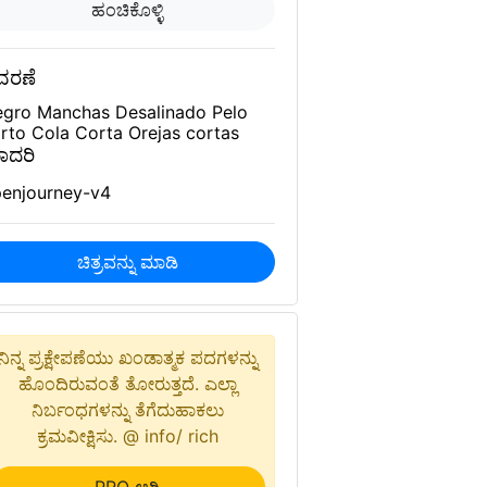
ಹಂಚಿಕೊಳ್ಳಿ
ವರಣೆ
gro Manchas Desalinado Pelo
rto Cola Corta Orejas cortas
ಾದರಿ
enjourney-v4
ಚಿತ್ರವನ್ನು ಮಾಡಿ
ನಿನ್ನ ಪ್ರಕ್ಷೇಪಣೆಯು ಖಂಡಾತ್ಮಕ ಪದಗಳನ್ನು
ಹೊಂದಿರುವಂತೆ ತೋರುತ್ತದೆ. ಎಲ್ಲಾ
ನಿರ್ಬಂಧಗಳನ್ನು ತೆಗೆದುಹಾಕಲು
ಕ್ರಮವೀಕ್ಷಿಸು. @ info/ rich