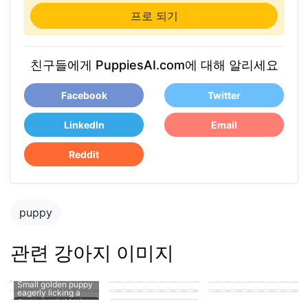
프로 되기
친구들에게 PuppiesAI.com에 대해 알리세요
Facebook
Twitter
LinkedIn
Email
Reddit
puppy
관련 강아지 이미지
puppy in the park
playing with other
puppies
puppy penis teen
suck
man's hard member
Puppy fucking a girl
cute puppy getting
A puppy sucking on
Small golden puppy
his knot sucked
a man's penis
eagerly licking a