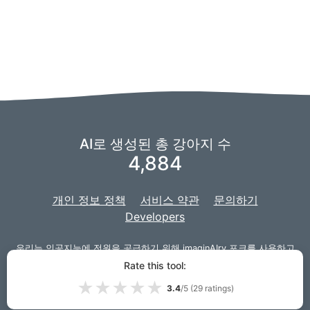
AI로 생성된 총 강아지 수
4,884
개인 정보 정책
서비스 약관
문의하기
Developers
우리는 인공지능에 전원을 공급하기 위해
imaginAIry
포크를 사용하고
있습니다.
그리고 우리 프로젝트는 웹 사이트를 위해
Django
로 개발되
Rate this tool:
었습니다.
★
★
★
★
★
3.4
/5 (
29
ratings)
© 2026 PuppiesAI.com |
VPS.org
LLC | 제작
Lou