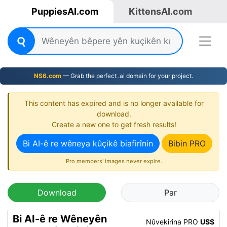
PuppiesAI.com
KittensAI.com
NS6.com
— Grab the perfect .ai domain for your project.
This content has expired and is no longer available for
download.
Create a new one to get fresh results!
Bi AI-ê re wêneya kûçikê biafirînin
Bibin PRO
Pro members' images never expire.
Download
Par
Bi AI-ê re Wêneyên
Nûvekirina PRO
US$