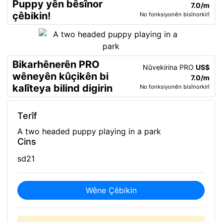
Puppy yên bêsînor
7.0/m
çêbikin!
No fonksiyonên bisînorkirî
Bikarhênerên PRO
Nûvekirina PRO
US$
wêneyên kûçikên bi
7.0/m
kalîteya bilind digirin
No fonksiyonên bisînorkirî
Terîf
A two headed puppy playing in a park
Cins
sd21
Wêne Çêbikin