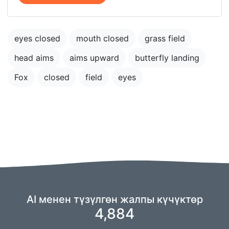
eyes closed
mouth closed
grass field
head aims
aims upward
butterfly landing
Fox
closed
field
eyes
AI менен түзүлгөн жалпы күчүктөр
4,884