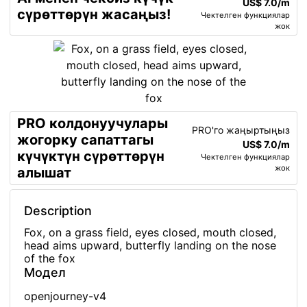
US$ 7.0/m
сүрөттөрүн жасаңыз!
Чектелген функциялар
жок
PRO колдонуучулары
PRO'го жаңыртыңыз
жогорку сапаттагы
US$ 7.0/m
күчүктүн сүрөттөрүн
Чектелген функциялар
жок
алышат
Description
Fox, on a grass field, eyes closed, mouth closed,
head aims upward, butterfly landing on the nose
of the fox
Модел
openjourney-v4