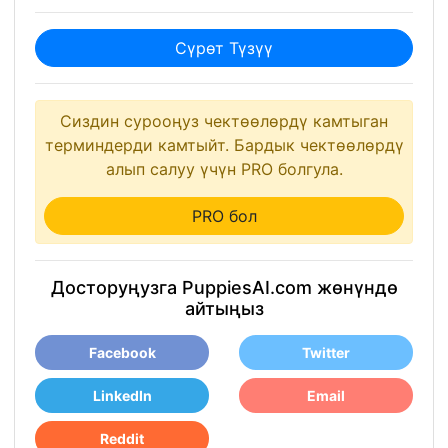
Сүрөт Түзүү
Сиздин сурооңуз чектөөлөрдү камтыган
терминдерди камтыйт. Бардык чектөөлөрдү
алып салуу үчүн PRO болгула.
PRO бол
Досторуңузга PuppiesAI.com жөнүндө
айтыңыз
Facebook
Twitter
LinkedIn
Email
Reddit