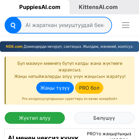
PuppiesAI.com
KittensAI.com
NS6.com
Домендерди көчүрүп, сактаңыз. Жылдам, жөнөкөй, коопсуз.
Бул мазмун мөөнөтү бүтүп калды жана жүктөөгө
жараксыз.
Жаңы натыйжаларды алуу үчүн жаңысын жаратуу!
Жаңы түзүү
PRO бол
Pro колдонуучуларынын сүрөттөрү эч качан эскирбейт.
Жүктөп алуу
Бөлүшүү
PRO'го жаңыртыңыз
AI менен чексиз күчүк