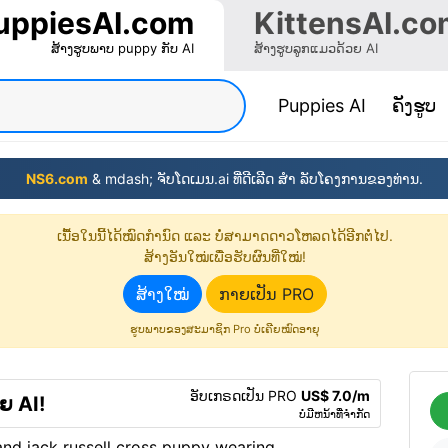
uppiesAI.com
KittensAI.co
ສ້າງຮູບພາບ puppy ກັບ AI
ສ້າງຮູບລູກແມວດ້ວຍ AI
(current)
Puppies AI
ຄັງຮູບ
NS6.com
& mdash; ຈັບໂດເມນ.ai ທີ່ດີເລີດ ສຳ ລັບໂຄງການຂອງທ່ານ.
ເນື້ອໃນ​ນີ້​ໄດ້​ໝົດ​ກຳນົດ ແລະ ບໍ່ສາມາດ​ດາວໂຫລດ​ໄດ້​ອີກຕໍ່ໄປ.
ສ້າງ​ອັນ​ໃໝ່​ເພື່ອ​ຮັບ​ຜົນ​ທີ່​ໃໝ່!
ສ້າງ​ໃໝ່
ກາຍເປັນ PRO
ຮູບພາບຂອງສະມາຊິກ Pro ບໍ່ເຄີຍໝົດອາຍຸ
ອັບເກຣດເປັນ PRO
US$ 7.0/m
ຍ AI!
ບໍ່ມີຫນ້າທີ່ຈໍາກັດ