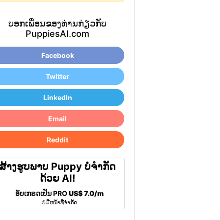
ບອກເພື່ອນຂອງທ່ານກ່ຽວກັບ
PuppiesAI.com
Facebook
Twitter
LinkedIn
Email
Reddit
ສ້າງຮູບພາບ Puppy ບໍ່ຈໍາກັດ
ດ້ວຍ AI!
ອັບເກຣດເປັນ PRO
US$ 7.0/m
ບໍ່ມີຫນ້າທີ່ຈໍາກັດ