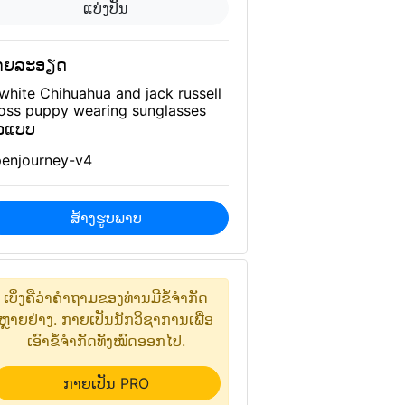
ແບ່ງປັນ
າຍລະອຽດ
white Chihuahua and jack russell
oss puppy wearing sunglasses
ົວແບບ
enjourney-v4
ສ້າງຮູບພາບ
ເບິ່ງຄືວ່າ​ຄຳຖາມ​ຂອງທ່ານ​ມີ​ຂໍ້​ຈຳກັດ​
ຫຼາຍ​ຢ່າງ. ກາຍເປັນ​ນັກ​ວິຊາການ​ເພື່ອ​
ເອົາ​ຂໍ້ຈຳກັດ​ທັງ​ໝົດ​ອອກ​ໄປ.
ກາຍເປັນ PRO