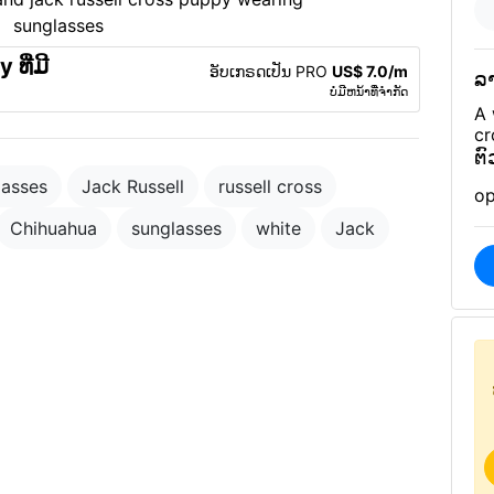
 ທີ່ມີ
ອັບເກຣດເປັນ PRO
US$ 7.0/m
ລ
ບໍ່ມີຫນ້າທີ່ຈໍາກັດ
A 
cr
ຕ
lasses
Jack Russell
russell cross
op
Chihuahua
sunglasses
white
Jack