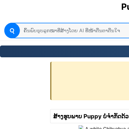
P
ສ້າງຮູບພາບ Puppy ບໍ່ຈໍາກັດດ້ວ