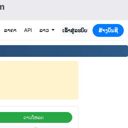
m
ລາຄາ
API
ລາວ
ເຂົ້າ​ສູ່​ລະ​ບົບ
ສ້າງ​ບັນ​ຊີ
ດາວໂຫລດ