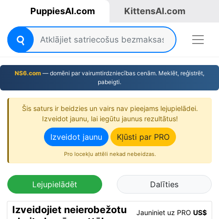
PuppiesAI.com
KittensAI.com
NS6.com
— domēni par vairumtirdzniecības cenām. Meklēt, reģistrēt,
pabeigti.
Šis saturs ir beidzies un vairs nav pieejams lejupielādei.
Izveidot jaunu, lai iegūtu jaunus rezultātus!
Izveidot jaunu
Kļūsti par PRO
Pro locekļu attēli nekad nebeidzas.
Lejupielādēt
Dalīties
Izveidojiet neierobežotu
Jauniniet uz PRO
US$