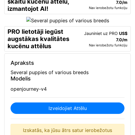
skaitu kucēnu attēlu,
7.0/m
izmantojot AI!
Nav ierobežotu funkciju
PRO lietotāji iegūst
Jauniniet uz PRO
US$
augstākas kvalitātes
7.0/m
kucēnu attēlus
Nav ierobežotu funkciju
Apraksts
Several puppies of various breeds
Modelis
openjourney-v4
Izveidojiet Attēlu
Izskatās, ka jūsu ātrs satur ierobežotus