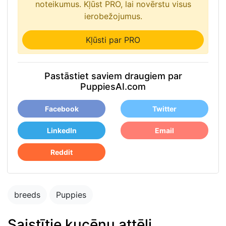
noteikumus. Kļūst PRO, lai novērstu visus
ierobežojumus.
Kļūsti par PRO
Pastāstiet saviem draugiem par
PuppiesAI.com
Facebook
Twitter
LinkedIn
Email
Reddit
breeds
Puppies
Saistītie kucēnu attēli
Blue merle