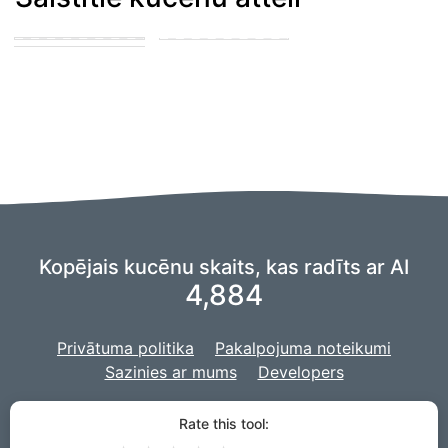
cattledog and
puppy in the park
german shepard
playing with other
puppies
puppies
Kopējais kucēnu skaits, kas radīts ar AI
4,884
Privātuma politika
Pakalpojuma noteikumi
Sazinies ar mums
Developers
Mēs izmantojam
iztēles
dakšiņu, lai darbinātu mūsu AI,
un mūsu
Rate this tool:
projekts ir izstrādāts ar
Django
tīmekļa vietnei.