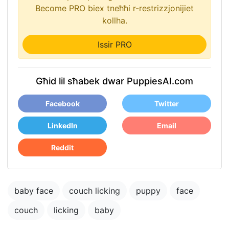
Become PRO biex tneħħi r-restrizzjonijiet
kollha.
Issir PRO
Għid lil sħabek dwar PuppiesAI.com
Facebook
Twitter
LinkedIn
Email
Reddit
baby face
couch licking
puppy
face
couch
licking
baby