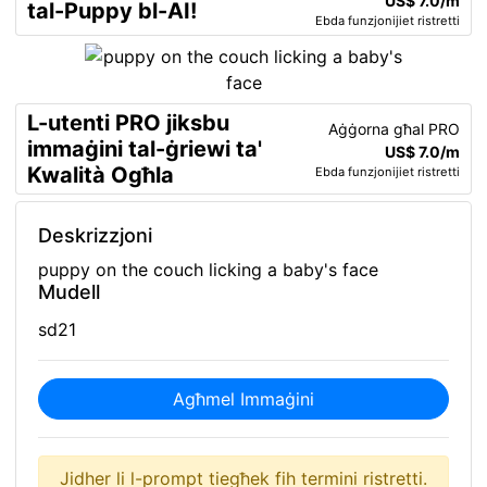
US$ 7.0/m
tal-Puppy bl-AI!
Ebda funzjonijiet ristretti
L-utenti PRO jiksbu
Aġġorna għal PRO
immaġini tal-ġriewi ta'
US$ 7.0/m
Kwalità Ogħla
Ebda funzjonijiet ristretti
Deskrizzjoni
puppy on the couch licking a baby's face
Mudell
sd21
Agħmel Immaġini
Jidher li l-prompt tiegħek fih termini ristretti.