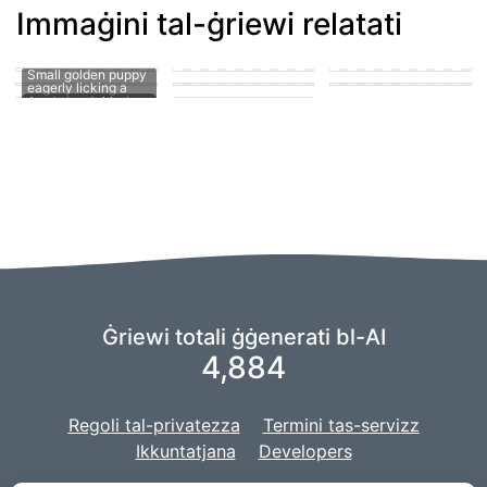
Immaġini tal-ġriewi relatati
puppy in the park
playing with other
puppies
puppy penis teen
suck
man's hard member
Puppy fucking a girl
cute puppy getting
A puppy sucking on
Small golden puppy
his knot sucked
a man's penis
eagerly licking a
Ġriewi totali ġġenerati bl-AI
4,884
Regoli tal-privatezza
Termini tas-servizz
Ikkuntatjana
Developers