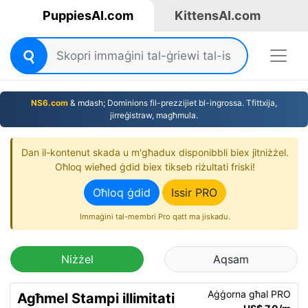
PuppiesAI.com
KittensAI.com
NS6.com
& mdash; Dominions fil-prezzijiet bl-ingrossa. Tfittxija,
jirreġistraw, magħmula.
Dan il-kontenut skada u m'għadux disponibbli biex jitniżżel.
Oħloq wieħed ġdid biex tikseb riżultati friski!
Oħloq ġdid
Issir PRO
Immaġini tal-membri Pro qatt ma jiskadu.
Niżżel
Aqsam
Aġġorna għal PRO
Agħmel Stampi illimitati