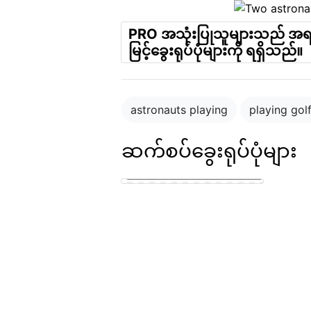
PRO အသုံးပြုသူများသည် အ
မြင့်ခွေးရုပ်ပုံများကို ရရှိသည်။
astronauts playing
playing gol
ဆက်စပ်ခွေးရုပ်ပုံများ
puppy in the park playing with
other puppies