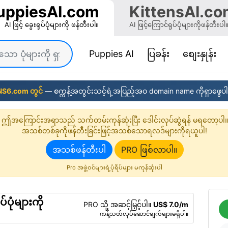
uppiesAI.com
KittensAI.co
AI ဖြင့် ခွေးရုပ်ပုံများကို ဖန်တီးပါ။
AI ဖြင့်ကြောင်ရုပ်ပုံများကိုဖန်တီးပါ
(current)
Puppies AI
ပြခန်း
စျေးနှုန်း
NS6.com တွင်
— စက္ကန့်အတွင်းသင့်ရဲ့အပြည့်အဝ domain name ကိုရှာဖွေပါ
ဤအကြောင်းအရာသည် သက်တမ်းကုန်ဆုံးပြီး ဒေါင်းလုပ်ဆွဲရန် မရတော့ပါ။
အသစ်တစ်ခုကိုဖန်တီးခြင်းဖြင့်အသစ်သောရလဒ်များကိုရယူပါ!
အသစ်ဖန်တီးပါ
PRO ဖြစ်လာပါ။
Pro အဖွဲ့ဝင်များရဲ့ပုံရိပ်များ မကုန်ဆုံးပါ
်ပုံများကို
PRO သို့ အဆင့်မြှင့်ပါ။
US$ 7.0/m
ကန့်သတ်လုပ်ဆောင်ချက်များမရှိပါ။