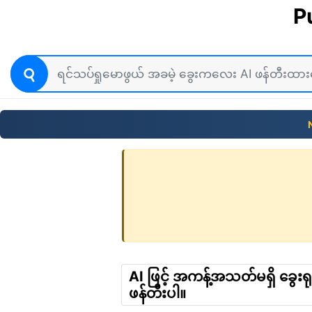
P
AI ဖြင့် အကန့်အသတ်မရှိ ခွေးရုပ
ဖန်တီးပါ။