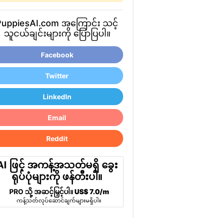
PuppiesAI.com အကြောင်း သင့်
သူငယ်ချင်းများကို ပြောပြပါ။
Facebook
Twitter
LinkedIn
Email
Reddit
AI ဖြင့် အကန့်အသတ်မရှိ ခွေး
ရုပ်ပုံများကို ဖန်တီးပါ။
PRO သို့ အဆင့်မြှင့်ပါ။
US$ 7.0/m
ကန့်သတ်လုပ်ဆောင်ချက်များမရှိပါ။