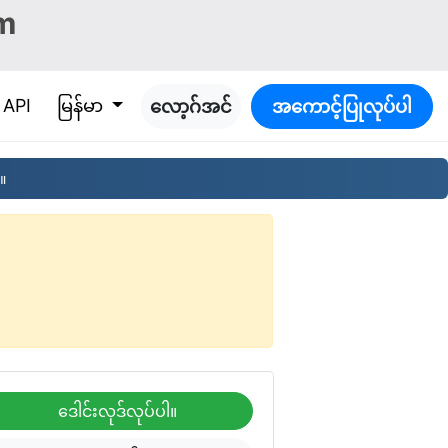
m
။
API
မြန်မာ
လော့ဂ်အင်
အကောင့်ပြုလုပ်ပါ
။
ဒေါင်းလုဒ်လုပ်ပါ။