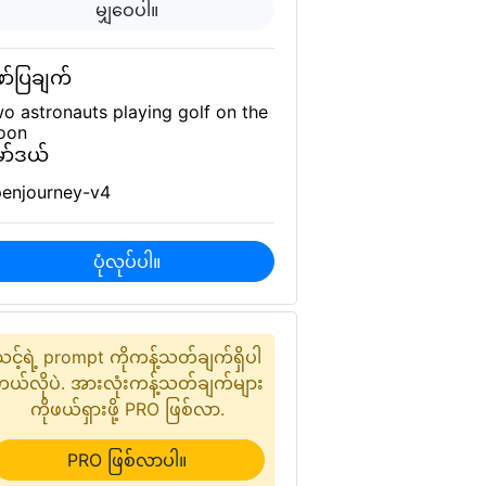
မျှဝေပါ။
ာ်ပြချက်
o astronauts playing golf on the
oon
ာ်ဒယ်
enjourney-v4
ပုံလုပ်ပါ။
သင့်ရဲ့ prompt ကိုကန့်သတ်ချက်ရှိပါ
ယ်လိုပဲ. အားလုံးကန့်သတ်ချက်များ
ကိုဖယ်ရှားဖို့ PRO ဖြစ်လာ.
PRO ဖြစ်လာပါ။