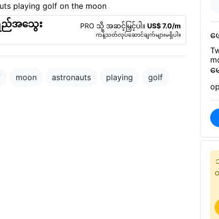
ရည်အသွေး
PRO သို့ အဆင့်မြှင့်ပါ။
US$ 7.0/m
ဖေ
ကန့်သတ်လုပ်ဆောင်ချက်များမရှိပါ။
Tw
m
မေ
f
moon
astronauts
playing
golf
op
တ