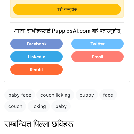
प्रो बन्नुहोस्
आफ्ना साथीहरूलाई PuppiesAI.com बारे बताउनुहोस्
Facebook
Twitter
LinkedIn
Email
Reddit
baby face
couch licking
puppy
face
couch
licking
baby
सम्बन्धित पिल्ला छविहरू
puppy in the park
playing with other
puppies
puppy penis teen