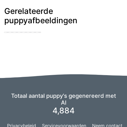
Gerelateerde
puppyafbeeldingen
cute puppy getting
his knot sucked
Totaal aantal puppy's gegenereerd met
AI
4,884
Privacybeleid
Servicevoorwaarden
Neem contact