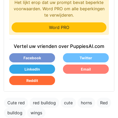
Het lijkt erop dat uw prompt bevat beperkte
voorwaarden. Word PRO om alle beperkingen
te verwijderen.
Word PRO
Vertel uw vrienden over PuppiesAI.com
Facebook
Twitter
LinkedIn
Email
Reddit
Cute red
red bulldog
cute
horns
Red
bulldog
wings