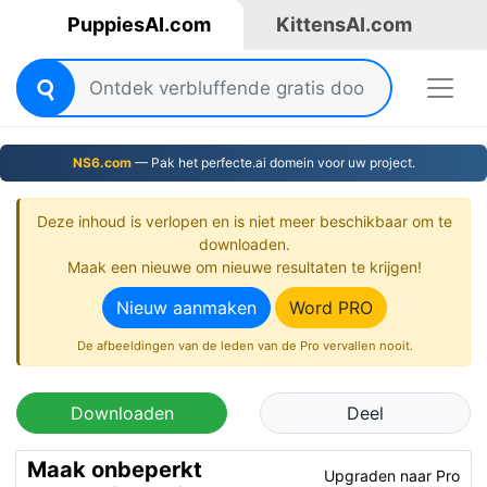
PuppiesAI.com
KittensAI.com
NS6.com
— Pak het perfecte.ai domein voor uw project.
Deze inhoud is verlopen en is niet meer beschikbaar om te
downloaden.
Maak een nieuwe om nieuwe resultaten te krijgen!
Nieuw aanmaken
Word PRO
De afbeeldingen van de leden van de Pro vervallen nooit.
Downloaden
Deel
Maak onbeperkt
Upgraden naar Pro