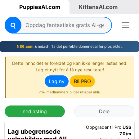
PuppiesAI.com
KittensAI.com
NS6.com
& mdash; Ta det perfekte domenet.ai for prosjektet.
Dette innholdet er foreldet og kan ikke lenger lastes ned.
Lag et nytt for å få nye resultater!
Lag ny
Bli PRO
Pro- medlemmers bilder utløper aldri.
nedlasting
Dele
Oppgrader til Pro
US$
Lag ubegrensede
7.0/m