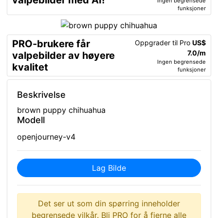
valpebilder med AI!
Ingen begrensede
funksjoner
PRO-brukere får
Oppgrader til Pro
US$
7.0/m
valpebilder av høyere
Ingen begrensede
kvalitet
funksjoner
Beskrivelse
brown puppy chihuahua
Modell
openjourney-v4
Lag Bilde
Det ser ut som din spørring inneholder
begrensede vilkår. Bli PRO for å fjerne alle