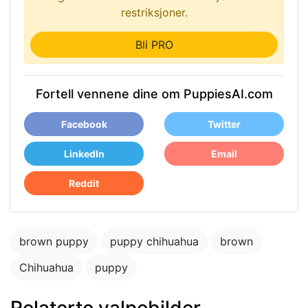
restriksjoner.
Bli PRO
Fortell vennene dine om PuppiesAI.com
Facebook
Twitter
LinkedIn
Email
Reddit
brown puppy
puppy chihuahua
brown
Chihuahua
puppy
Relaterte valpebilder