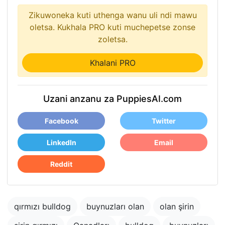
Zikuwoneka kuti uthenga wanu uli ndi mawu
oletsa. Kukhala PRO kuti muchepetse zonse
zoletsa.
Khalani PRO
Uzani anzanu za PuppiesAI.com
Facebook
Twitter
LinkedIn
Email
Reddit
qırmızı bulldog
buynuzları olan
olan şirin