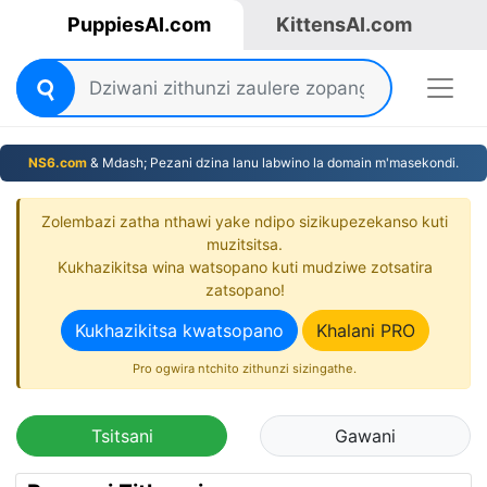
PuppiesAI.com
KittensAI.com
NS6.com
& Mdash; Pezani dzina lanu labwino la domain m'masekondi.
Zolembazi zatha nthawi yake ndipo sizikupezekanso kuti
muzitsitsa.
Kukhazikitsa wina watsopano kuti mudziwe zotsatira
zatsopano!
Kukhazikitsa kwatsopano
Khalani PRO
Pro ogwira ntchito zithunzi sizingathe.
Tsitsani
Gawani