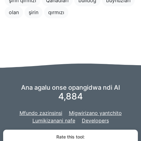
şirin qırmızı
Qanadları
bulldog
buynuzları
olan
şirin
qırmızı
Ana agalu onse opangidwa ndi AI
4,884
Mfundo zazinsinsi
Migwirizano yantchito
Lumikizanani nafe
Developers
Tikugwiritsa ntchito foloko ya
kuganiza
kuti tilimbikitse AI yathu,
Rate this tool:
ndipo pulojekiti yathu imapangidwa ndi
Django
pamasamba.