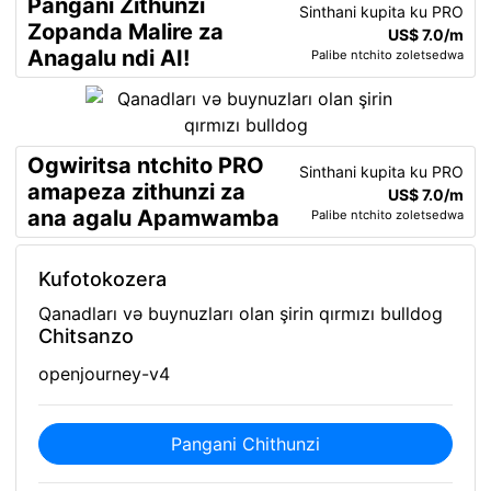
Pangani Zithunzi
Sinthani kupita ku PRO
Zopanda Malire za
US$ 7.0/m
Anagalu ndi AI!
Palibe ntchito zoletsedwa
Ogwiritsa ntchito PRO
Sinthani kupita ku PRO
amapeza zithunzi za
US$ 7.0/m
ana agalu Apamwamba
Palibe ntchito zoletsedwa
Kufotokozera
Qanadları və buynuzları olan şirin qırmızı bulldog
Chitsanzo
openjourney-v4
Pangani Chithunzi