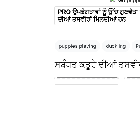
PRO ਉਪਭੋਗਤਾਵਾਂ ਨੂੰ ਉੱਚ ਗੁਣਵੱਤਾ 
ਦੀਆਂ ਤਸਵੀਰਾਂ ਮਿਲਦੀਆਂ ਹਨ
puppies playing
duckling
P
ਸਬੰਧਤ ਕਤੂਰੇ ਦੀਆਂ ਤਸਵੀਰ
Blue merle cattledog and german
shepard puppies
puppy in the park playing with
other puppies