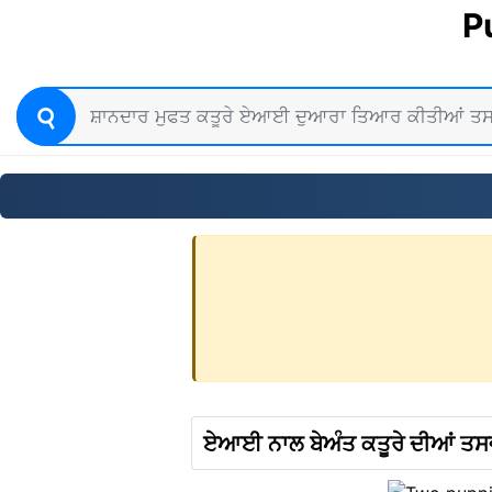
P
ਏਆਈ ਨਾਲ ਬੇਅੰਤ ਕਤੂਰੇ ਦੀਆਂ ਤਸਵ