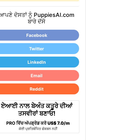
ਆਪਣੇ ਦੋਸਤਾਂ ਨੂੰ PuppiesAI.com
ਬਾਰੇ ਦੱਸੋ
Facebook
Twitter
LinkedIn
Email
Reddit
ਏਆਈ ਨਾਲ ਬੇਅੰਤ ਕਤੂਰੇ ਦੀਆਂ
ਤਸਵੀਰਾਂ ਬਣਾਓ!
PRO ਵਿੱਚ ਅੱਪਗ੍ਰੇਡ ਕਰੋ
US$ 7.0/m
ਕੋਈ ਪ੍ਰਤਿਬੰਧਿਤ ਫੰਕਸ਼ਨ ਨਹੀਂ