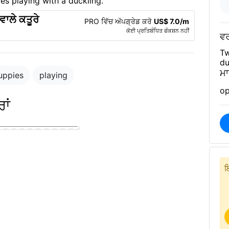
ਵਾਲੇ ਕਤੂਰੇ
PRO ਵਿੱਚ ਅੱਪਗ੍ਰੇਡ ਕਰੋ
US$ 7.0/m
ਕੋਈ ਪ੍ਰਤਿਬੰਧਿਤ ਫੰਕਸ਼ਨ ਨਹੀਂ
ਵ
Tw
du
ਮ
uppies
playing
op
ਾਂ
ਇ