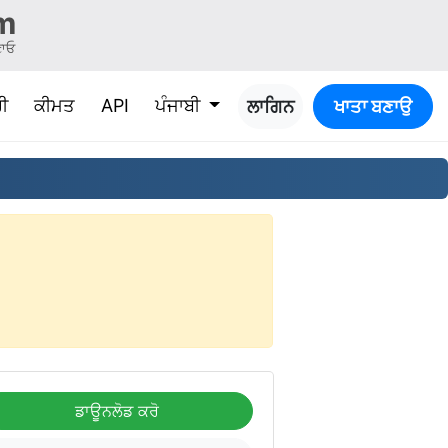
m
ਣਾਓ
t)
ੀ
ਕੀਮਤ
API
ਪੰਜਾਬੀ
ਲਾਗਿਨ
ਖਾਤਾ ਬਣਾਉ
ਡਾਊਨਲੋਡ ਕਰੋ