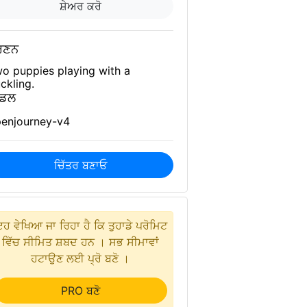
ਸ਼ੇਅਰ ਕਰੋ
ਰਣਨ
o puppies playing with a
ckling.
ਾਡਲ
enjourney-v4
ਚਿੱਤਰ ਬਣਾਓ
ਹ ਵੇਖਿਆ ਜਾ ਰਿਹਾ ਹੈ ਕਿ ਤੁਹਾਡੇ ਪਰੋਮਿਟ
ਵਿੱਚ ਸੀਮਿਤ ਸ਼ਬਦ ਹਨ । ਸਭ ਸੀਮਾਵਾਂ
ਹਟਾਉਣ ਲਈ ਪ੍ਰੋ ਬਣੋ ।
PRO ਬਣੋ