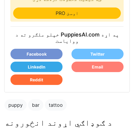
PRO اوسئ
خپلو ملګرو ته د PuppiesAI.com په اړه
ووایاست
Facebook
Twitter
LinkedIn
Email
Reddit
puppy
bar
tattoo
د ګوډاګي اړوند انځورونه
puppy in the park
playing with other
puppies
puppy penis teen