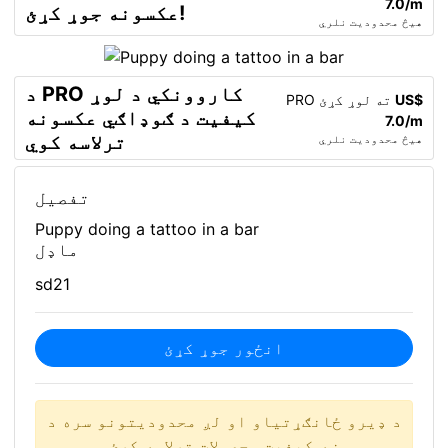
7.0/m
عکسونه جوړ کړئ!
هیڅ محدودیت نلري
د PRO کاروونکي د لوړ
US$
PRO ته لوړ کړئ
کیفیت د ګوډاګي عکسونه
7.0/m
ترلاسه کوي
هیڅ محدودیت نلري
تفصیل
Puppy doing a tattoo in a bar
ماډل
sd21
انځور جوړ کړئ
د ډیرو ځانګړتیاو او لږ محدودیتونو سره د
ښه کیفیت محصولات ترلاسه کړئ