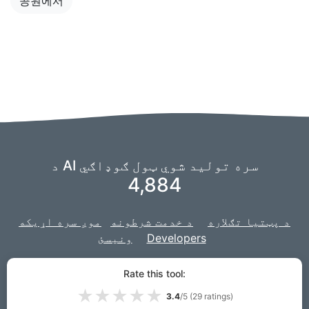
공원에서
د AI سره تولید شوي ټول ګوډاګي
4,884
د پټتیا تګلاره
د خدمت شرطونه
موږ سره اړیکه
Developers
ونیسئ
موږ د خپل AI ځواکمنولو لپاره د
تخیلاتو
فورک کاروو،
او زموږ
Rate this tool:
سره رامینځته شوې.
پروژه د ویب سایټ لپاره د
جینګو
★
★
★
★
★
3.4
/5 (
29
ratings)
Lou
LLC | لخوا جوړ شوی
VPS.org
© 2026 PuppiesAI.com |