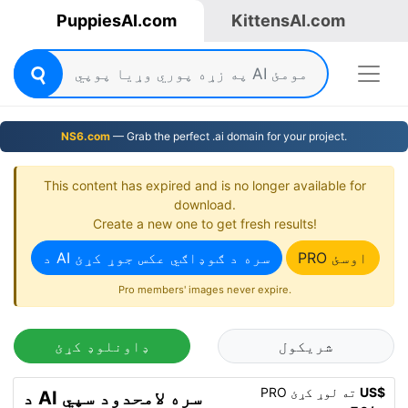
PuppiesAI.com
KittensAI.com
NS6.com
— Grab the perfect .ai domain for your project.
This content has expired and is no longer available for
download.
Create a new one to get fresh results!
PRO اوسئ
د AI سره د ګوډاګي عکس جوړ کړئ
Pro members' images never expire.
شریکول
ډاونلوډ کړئ
US$
PRO ته لوړ کړئ
د AI سره لامحدود سپي