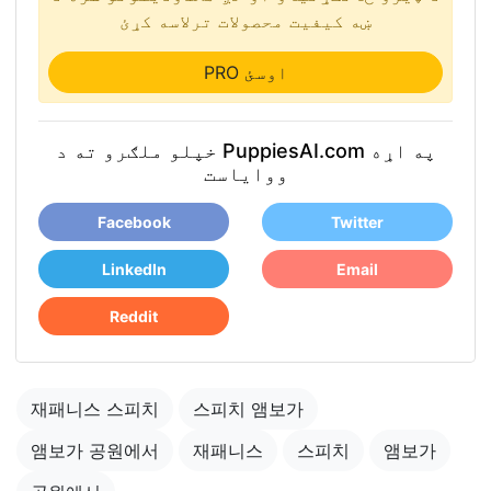
ښه کیفیت محصولات ترلاسه کړئ
PRO اوسئ
خپلو ملګرو ته د PuppiesAI.com په اړه
ووایاست
Facebook
Twitter
LinkedIn
Email
Reddit
재패니스 스피치
스피치 앰보가
앰보가 공원에서
재패니스
스피치
앰보가