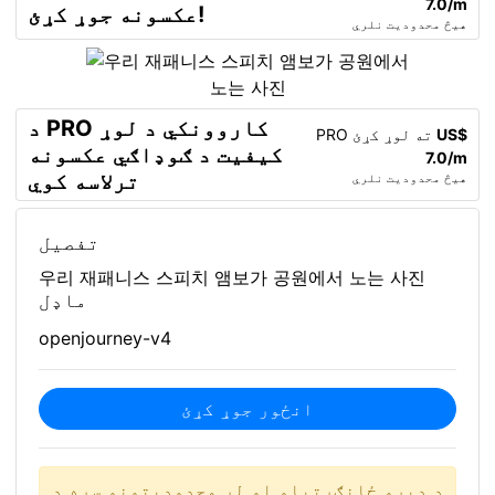
7.0/m
عکسونه جوړ کړئ!
هیڅ محدودیت نلري
د PRO کاروونکي د لوړ
US$
PRO ته لوړ کړئ
کیفیت د ګوډاګي عکسونه
7.0/m
ترلاسه کوي
هیڅ محدودیت نلري
تفصیل
우리 재패니스 스피치 앰보가 공원에서 노는 사진
ماډل
openjourney-v4
انځور جوړ کړئ
د ډیرو ځانګړتیاو او لږ محدودیتونو سره د