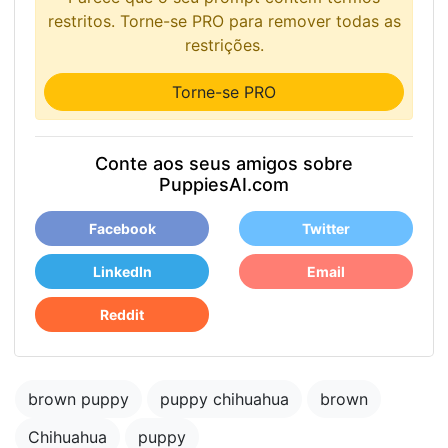
restritos. Torne-se PRO para remover todas as
restrições.
Torne-se PRO
Conte aos seus amigos sobre
PuppiesAI.com
Facebook
Twitter
LinkedIn
Email
Reddit
brown puppy
puppy chihuahua
brown
Chihuahua
puppy