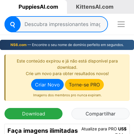
PuppiesAI.com
KittensAI.com
NS6.com
— Encontre o seu nome de domínio perfeito em segundos.
Este conteúdo expirou e já não está disponível para
download.
Crie um novo para obter resultados novos!
Criar Novo
Torne-se PRO
Imagens dos membros pro nunca expiram.
Download
Compartilhar
Atualize para PRO
US$
Faça imagens ilimitadas