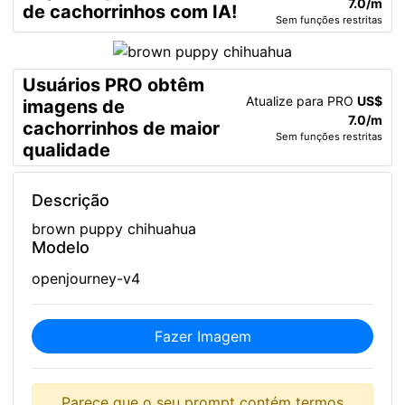
7.0/m
de cachorrinhos com IA!
Sem funções restritas
Usuários PRO obtêm
Atualize para PRO
US$
imagens de
7.0/m
cachorrinhos de maior
Sem funções restritas
qualidade
Descrição
brown puppy chihuahua
Modelo
openjourney-v4
Fazer Imagem
Parece que o seu prompt contém termos