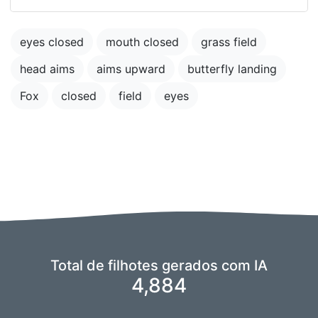
eyes closed
mouth closed
grass field
head aims
aims upward
butterfly landing
Fox
closed
field
eyes
Total de filhotes gerados com IA
4,884