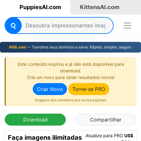
PuppiesAI.com
KittensAI.com
NS6.com
— Transfera seus domínios e salve. Rápido, simples, seguro.
Este conteúdo expirou e já não está disponível para
download.
Crie um novo para obter resultados novos!
Criar Novo
Torne-se PRO
Imagens dos membros pro nunca expiram.
Download
Compartilhar
Atualize para PRO
US$
Faça imagens ilimitadas