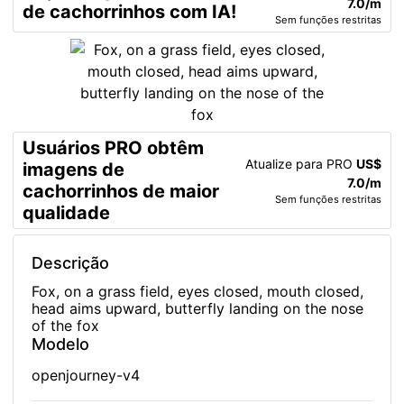
7.0/m
de cachorrinhos com IA!
Sem funções restritas
Usuários PRO obtêm
Atualize para PRO
US$
imagens de
7.0/m
cachorrinhos de maior
Sem funções restritas
qualidade
Descrição
Fox, on a grass field, eyes closed, mouth closed,
head aims upward, butterfly landing on the nose
of the fox
Modelo
openjourney-v4