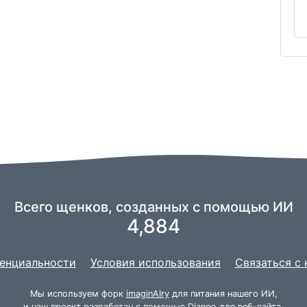
Всего щенков, созданных с помощью ИИ
4,884
енциальности
Условия использования
Связаться с
Мы используем форк
imaginAIry
для питания нашего ИИ,
и наш проект разработан с помощью
Django
для веб-сайта.