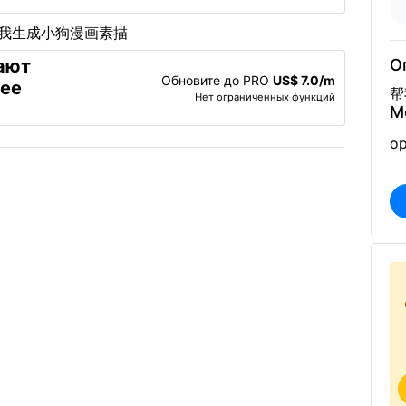
ают
О
Обновите до PRO
US$ 7.0/m
лее
帮
Нет ограниченных функций
М
op