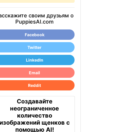
асскажите своим друзьям о
PuppiesAI.com
Facebook
Twitter
LinkedIn
Email
Reddit
Создавайте
неограниченное
количество
изображений щенков с
помощью AI!