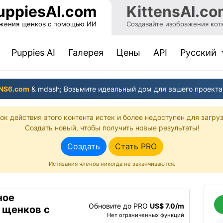
uppiesAI.com
KittensAI.co
ажения щенков с помощью ИИ
Создавайте изображения кот
(current)
Puppies AI
Галерея
Цены
API
Pусский
NS6.com
& mdash; Возьмите идеальный дом для вашего проекта
ок действия этого контента истек и более недоступен для загруз
Создать новый, чтобы получить новые результаты!
Создать
Стать PRO
Истязания членов никогда не заканчиваются.
ное
Обновите до PRO
US$ 7.0/m
 щенков с
Нет ограниченных функций