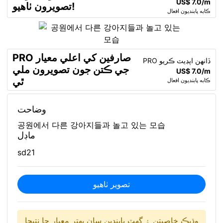
US$ 7.0/m
تصويرون ٺاهيو!
ڪابه پابنديون افعال
PRO صارفين کي اعلي معيار
PRO ڏانهن اپڊيٽ ڪريو
جي ڪتن جون تصويرون ملي
US$ 7.0/m
ٿي
ڪابه پابنديون افعال
وضاحت
공원에서 다른 강아지들과 놀고 있는 모습
ماڊل
sd21
تصوير ٺاھيو
وڌيڪ خاصيتن ۽ گهٽ پابندين سان بهتر معيار جا نتيجا