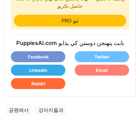
حاصل ڪريو
PRO ٿيو
PuppiesAI.com بابت پنھنجن دوستن کي ٻڌايو
Facebook
Twitter
LinkedIn
Email
Reddit
공원에서
강아지들과