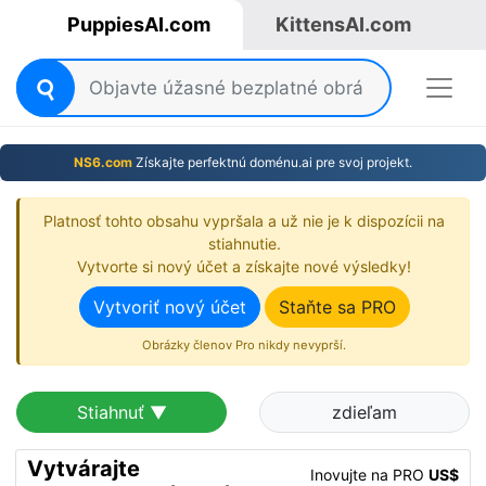
PuppiesAI.com
KittensAI.com
NS6.com
Získajte perfektnú doménu.ai pre svoj projekt.
Platnosť tohto obsahu vypršala a už nie je k dispozícii na
stiahnutie.
Vytvorte si nový účet a získajte nové výsledky!
Vytvoriť nový účet
Staňte sa PRO
Obrázky členov Pro nikdy nevyprší.
Stiahnuť ▼
zdieľam
Vytvárajte
Inovujte na PRO
US$