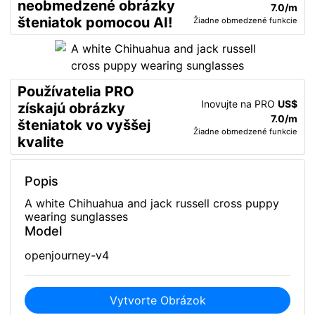
neobmedzené obrázky
7.0/m
šteniatok pomocou AI!
Žiadne obmedzené funkcie
Používatelia PRO
Inovujte na PRO
US$
získajú obrázky
7.0/m
šteniatok vo vyššej
Žiadne obmedzené funkcie
kvalite
Popis
A white Chihuahua and jack russell cross puppy
wearing sunglasses
Model
openjourney-v4
Vytvorte Obrázok