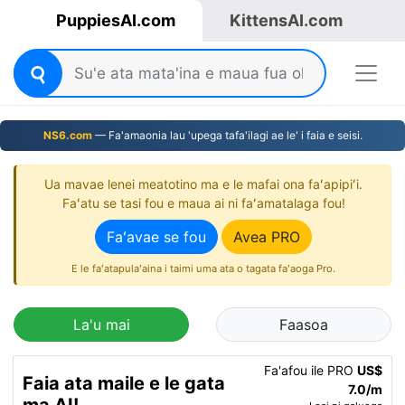
PuppiesAI.com
KittensAI.com
NS6.com
— Fa'amaonia lau 'upega tafa'ilagi ae le' i faia e seisi.
Ua mavae lenei meatotino ma e le mafai ona faʻapipiʻi.
Faʻatu se tasi fou e maua ai ni faʻamatalaga fou!
Faʻavae se fou
Avea PRO
E le faʻatapulaʻaina i taimi uma ata o tagata faʻaoga Pro.
La'u mai
Faasoa
Fa'afou ile PRO
US$
Faia ata maile e le gata
7.0/m