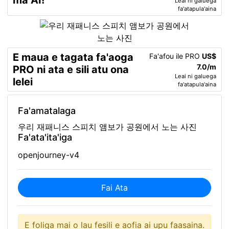
ma AI!
Leai ni galuega
fa'atapula'aina
E maua e tagata fa'aoga
Fa'afou ile PRO
US$
7.0/m
PRO ni ata e sili atu ona
Leai ni galuega
lelei
fa'atapula'aina
Fa'amatalaga
우리 재패니스 스피치 앰보가 공원에서 노는 사진
Fa'ata'ita'iga
openjourney-v4
Fai Ata
E foliga mai o lau fesili e aofia ai upu faasaina.