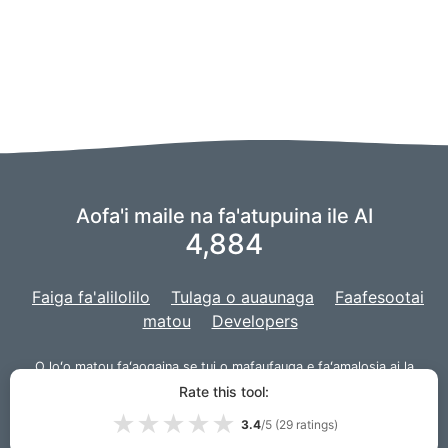
Aofa'i maile na fa'atupuina ile AI
4,884
Faiga fa'alilolilo
Tulaga o auaunaga
Faafesootai
matou
Developers
O loʻo matou faʻaogaina se tui o
mafaufauga
e faʻamalosia ai la
matou AI,
ma o la matou poloketi ua atiaʻe ma
Django
mo le upega
Rate this tool:
tafaʻilagi.
★
★
★
★
★
3.4
/5 (
29
ratings)
© 2026 PuppiesAI.com |
VPS.org
LLC | Faia e
Lou