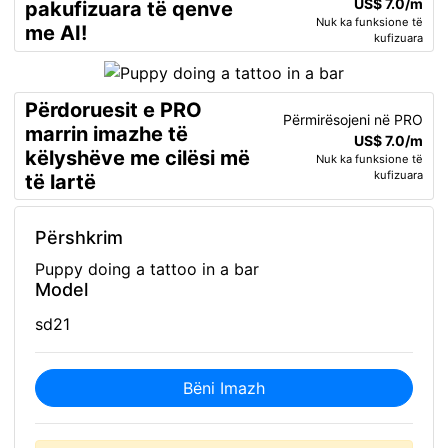
US$ 7.0/m
pakufizuara të qenve
Nuk ka funksione të
me AI!
kufizuara
Përdoruesit e PRO
Përmirësojeni në PRO
marrin imazhe të
US$ 7.0/m
këlyshëve me cilësi më
Nuk ka funksione të
kufizuara
të lartë
Përshkrim
Puppy doing a tattoo in a bar
Model
sd21
Bëni Imazh