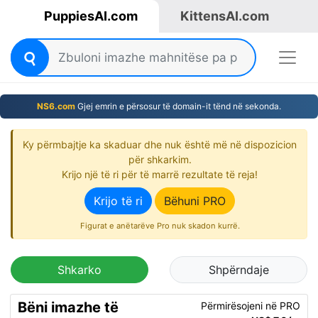
PuppiesAI.com
KittensAI.com
NS6.com
Gjej emrin e përsosur të domain-it tënd në sekonda.
Ky përmbajtje ka skaduar dhe nuk është më në dispozicion
për shkarkim.
Krijo një të ri për të marrë rezultate të reja!
Krijo të ri
Bëhuni PRO
Figurat e anëtarëve Pro nuk skadon kurrë.
Shkarko
Shpërndaje
Bëni imazhe të
Përmirësojeni në PRO