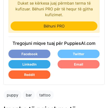
Duket se kërkesa juaj përmban terma të
kufizuar. Bëhuni PRO për të hequr të gjitha
kufizimet.
Bëhuni PRO
Tregojuni miqve tuaj për PuppiesAI.com
Facebook
Twitter
LinkedIn
Email
Reddit
puppy
bar
tattoo