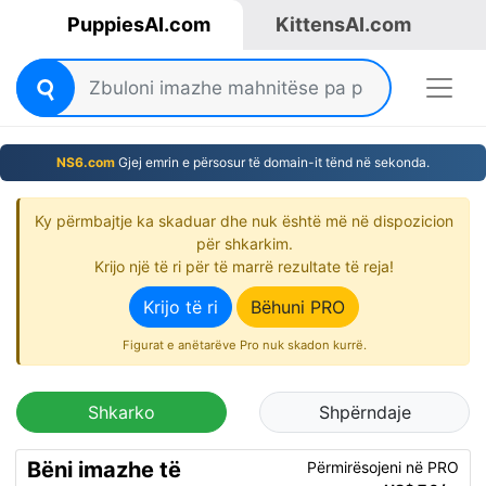
PuppiesAI.com
KittensAI.com
NS6.com
Gjej emrin e përsosur të domain-it tënd në sekonda.
Ky përmbajtje ka skaduar dhe nuk është më në dispozicion
për shkarkim.
Krijo një të ri për të marrë rezultate të reja!
Krijo të ri
Bëhuni PRO
Figurat e anëtarëve Pro nuk skadon kurrë.
Shkarko
Shpërndaje
Bëni imazhe të
Përmirësojeni në PRO