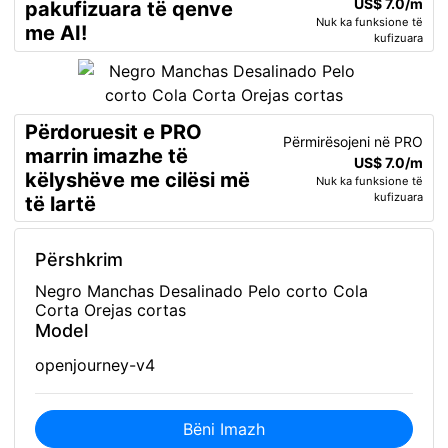
US$ 7.0/m
pakufizuara të qenve
Nuk ka funksione të
me AI!
kufizuara
Përdoruesit e PRO
Përmirësojeni në PRO
marrin imazhe të
US$ 7.0/m
këlyshëve me cilësi më
Nuk ka funksione të
kufizuara
të lartë
Përshkrim
Negro Manchas Desalinado Pelo corto Cola
Corta Orejas cortas
Model
openjourney-v4
Bëni Imazh