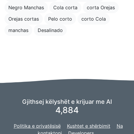
Negro Manchas
Cola corta
corta Orejas
Orejas cortas
Pelo corto
corto Cola
manchas
Desalinado
Gjithsej këlyshët e krijuar me AI
4,884
Politika e privatësisë
Kushtet e shërbimit
Na
kontaktoni
Developers