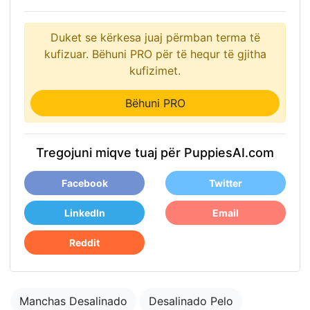
Duket se kërkesa juaj përmban terma të
kufizuar. Bëhuni PRO për të hequr të gjitha
kufizimet.
Bëhuni PRO
Tregojuni miqve tuaj për PuppiesAI.com
Facebook
Twitter
LinkedIn
Email
Reddit
Manchas Desalinado
Desalinado Pelo