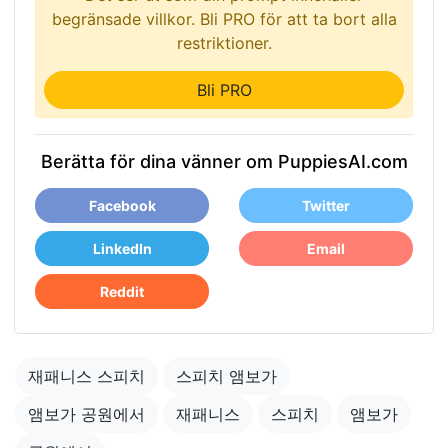
begränsade villkor. Bli PRO för att ta bort alla
restriktioner.
Bli PRO
Berätta för dina vänner om PuppiesAI.com
Facebook
Twitter
LinkedIn
Email
Reddit
재패니스 스피치
스피치 앰보가
앰보가 공원에서
재패니스
스피치
앰보가