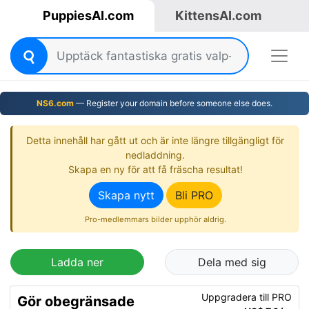
PuppiesAI.com
KittensAI.com
NS6.com
— Register your domain before someone else does.
Detta innehåll har gått ut och är inte längre tillgängligt för
nedladdning.
Skapa en ny för att få fräscha resultat!
Skapa nytt
Bli PRO
Pro-medlemmars bilder upphör aldrig.
Ladda ner
Dela med sig
Uppgradera till PRO
Gör obegränsade