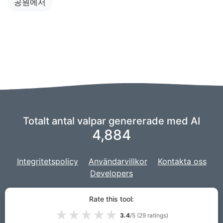
공원에서
Totalt antal valpar genererade med AI
4,884
Integritetspolicy
Användarvillkor
Kontakta oss
Developers
Vi använder en gaffel av
fantasi
för att driva vår AI,
och vårt projekt
Rate this tool:
är utvecklat med
Django
för webbplatsen.
★
★
★
★
★
3.4
/5 (
29
ratings)
© 2026 PuppiesAI.com |
VPS.org
LLC | Tillverkad av
Lou