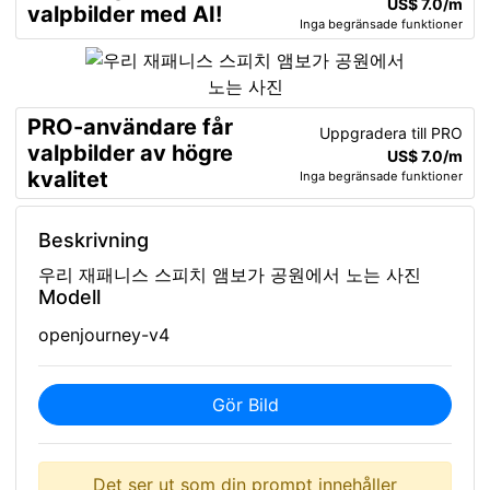
US$ 7.0/m
valpbilder med AI!
Inga begränsade funktioner
PRO-användare får
Uppgradera till PRO
valpbilder av högre
US$ 7.0/m
kvalitet
Inga begränsade funktioner
Beskrivning
우리 재패니스 스피치 앰보가 공원에서 노는 사진
Modell
openjourney-v4
Gör Bild
Det ser ut som din prompt innehåller