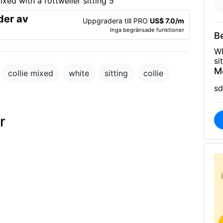
der av
Uppgradera till PRO
US$ 7.0/m
Inga begränsade funktioner
B
Wh
si
M
collie mixed
white
sitting
collie
sd
r