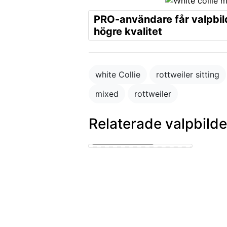
PRO-användare får valpbil
högre kvalitet
white Collie
rottweiler sitting
mixed
rottweiler
Relaterade valpbilde
1 year old dog sitting