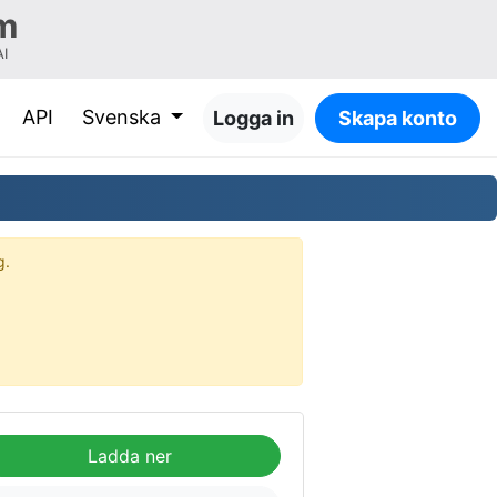
m
AI
API
Svenska
Logga in
Skapa konto
g.
Ladda ner