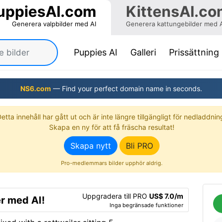
uppiesAI.com
KittensAI.co
Generera valpbilder med AI
Generera kattungebilder med 
(current)
Puppies AI
Galleri
Prissättning
NS6.com
— Find your perfect domain name in seconds.
etta innehåll har gått ut och är inte längre tillgängligt för nedladdnin
Skapa en ny för att få fräscha resultat!
Skapa nytt
Bli PRO
Pro-medlemmars bilder upphör aldrig.
Uppgradera till PRO
US$ 7.0/m
r med AI!
Inga begränsade funktioner