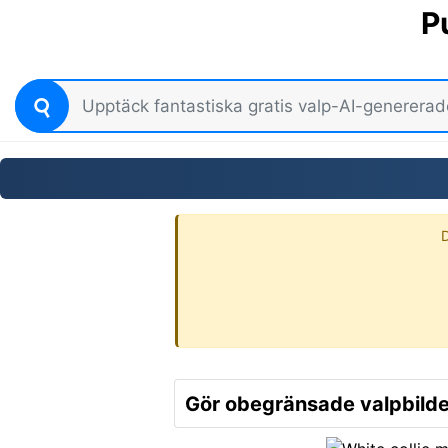
P
D
Gör obegränsade valpbilde