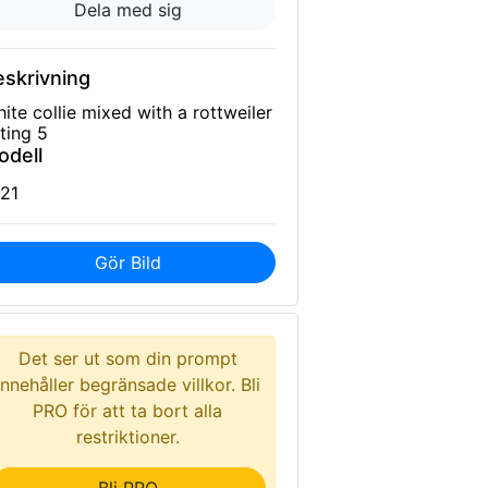
Dela med sig
eskrivning
ite collie mixed with a rottweiler
tting 5
odell
21
Gör Bild
Det ser ut som din prompt
innehåller begränsade villkor. Bli
PRO för att ta bort alla
restriktioner.