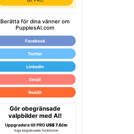
Bli PRO
Berätta för dina vänner om
PuppiesAI.com
Facebook
Twitter
LinkedIn
Email
Reddit
Gör obegränsade
valpbilder med AI!
Uppgradera till PRO
US$ 7.0/m
Inga begränsade funktioner