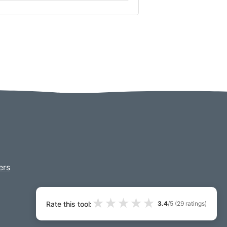
ers
★
★
★
★
★
Rate this tool:
3.4
/5 (
29
ratings)