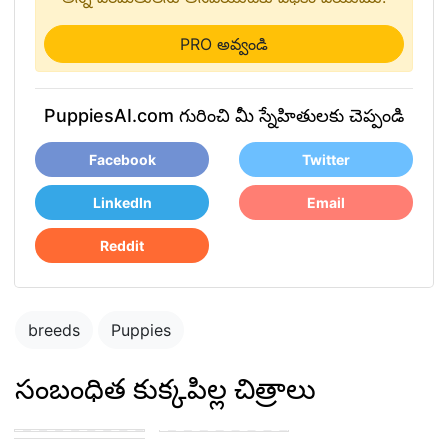
PRO అవ్వండి
PuppiesAI.com గురించి మీ స్నేహితులకు చెప్పండి
Facebook
Twitter
LinkedIn
Email
Reddit
breeds
Puppies
సంబంధిత కుక్కపిల్ల చిత్రాలు
Blue merle
cattledog and
puppy in the park
german shepard
playing with other
puppies
puppies