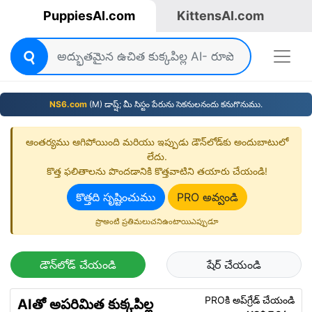
PuppiesAI.com
KittensAI.com
NS6.com
(M) డాష్ష్‌; మీ సిస్టం పేరును సెకనులనందు కనుగొనుము.
ఆంతర్యము ఆగిపోయింది మరియు ఇప్పుడు డౌన్‌లోడ్‌కు అందుబాటులో
లేదు.
కొత్త ఫలితాలను పొందడానికి కొత్తవాటిని తయారు చేయండి!
కొత్తది సృష్టించుము
PRO అవ్వండి
ప్రొఅంటి ప్రతిమలుచనిఉంటాయిఎప్పుడూ
డౌన్‌లోడ్ చేయండి
షేర్ చేయండి
PROకి అప్‌గ్రేడ్ చేయండి
AIతో అపరిమిత కుక్కపిల్ల