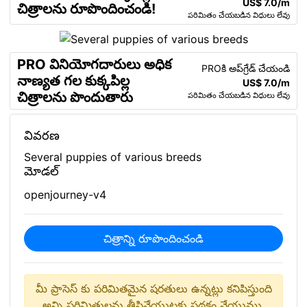
US$ 7.0/m
చిత్రాలను రూపొందించండి!
పరిమితం చేయబడిన విధులు లేవు
PRO వినియోగదారులు అధిక
PROకి అప్‌గ్రేడ్ చేయండి
నాణ్యత గల కుక్కపిల్ల
US$ 7.0/m
చిత్రాలను పొందుతారు
పరిమితం చేయబడిన విధులు లేవు
వివరణ
Several puppies of various breeds
మోడల్
openjourney-v4
చిత్రాన్ని రూపొందించండి
మీ ప్రాసెస్ కు పరిమితమైన షరతులు ఉన్నట్లు కనిపిస్తుంది
అన్ని పరిమితులను తీసివేయుటకు పథకం వేయుము.