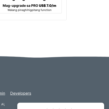
Mag-upgrade sa PRO
US$ 7.0/m
Walang pinaghihigpitang function
min
Developers
 AI,