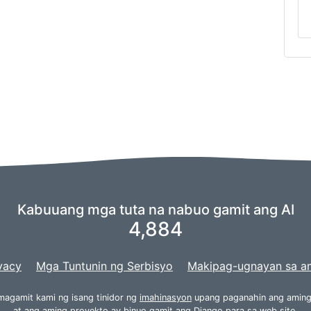
Kabuuang mga tuta na nabuo gamit ang AI
4,884
vacy
Mga Tuntunin ng Serbisyo
Makipag-ugnayan sa a
agamit kami ng isang tinidor ng
imahinasyon
upang paganahin ang aming
at ang aming proyekto ay binuo gamit ang
Django
para sa web site.