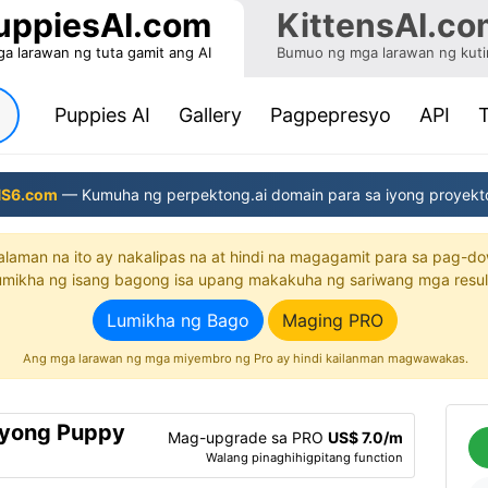
uppiesAI.com
KittensAI.co
 larawan ng tuta gamit ang AI
Bumuo ng mga larawan ng kuti
(current)
Puppies AI
Gallery
Pagpepresyo
API
S6.com
— Kumuha ng perpektong.ai domain para sa iyong proyekt
lalaman na ito ay nakalipas na at hindi na magagamit para sa pag-d
mikha ng isang bagong isa upang makakuha ng sariwang mga resul
Lumikha ng Bago
Maging PRO
Ang mga larawan ng mga miyembro ng Pro ay hindi kailanman magwawakas.
syong Puppy
Mag-upgrade sa PRO
US$ 7.0/m
Walang pinaghihigpitang function