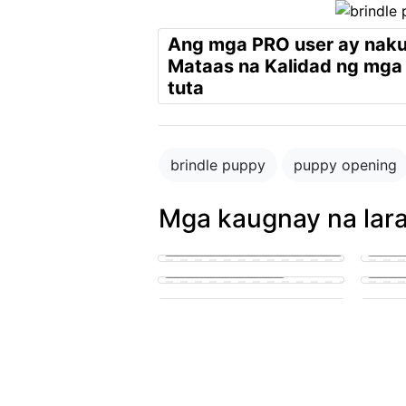
Ang mga PRO user ay nak
Mataas na Kalidad ng mga
tuta
brindle puppy
puppy opening
Mga kaugnay na lar
puppy in the park playing with
other puppies
Small 
puppy penis teen suck
lickin
cute puppy getting his knot
sucked
A pupp