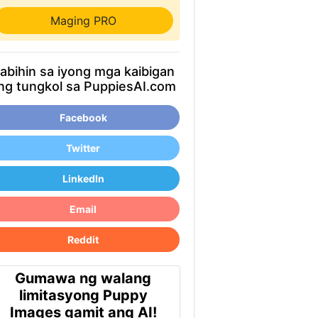
Maging PRO
abihin sa iyong mga kaibigan
ng tungkol sa PuppiesAI.com
Facebook
Twitter
LinkedIn
Email
Reddit
Gumawa ng walang
limitasyong Puppy
Images gamit ang AI!