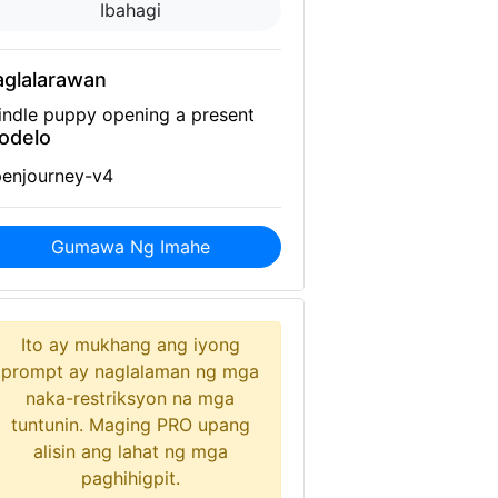
Ibahagi
aglalarawan
indle puppy opening a present
odelo
enjourney-v4
Gumawa Ng Imahe
Ito ay mukhang ang iyong
prompt ay naglalaman ng mga
naka-restriksyon na mga
tuntunin. Maging PRO upang
alisin ang lahat ng mga
paghihigpit.