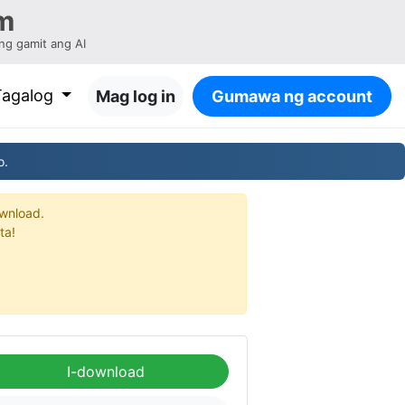
m
ng gamit ang AI
Tagalog
Mag log in
Gumawa ng account
o.
ownload.
ta!
I-download