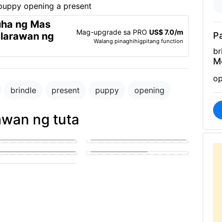
uha ng Mas
Mag-upgrade sa PRO
US$ 7.0/m
 larawan ng
P
Walang pinaghihigpitang function
br
M
op
brindle
present
puppy
opening
awan ng tuta
golden puppy eagerly
g a man's hard member
Puppy fucking a girl
y sucking on a man's penis