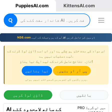
PuppiesAI.com
KittensAI.com
آپ کے پروجیکٹ کے ليے.ai ڈومين کو حاصل کريں
NS6.com
اس مواد کی مدت ختم ہو چکی ہے اور اب اسے ڈاؤن لوڈ کرنے کے
لیے دستیاب نہیں ہے.
تازہ نتائج حاصل کرنے کے لیے ایک نیا بناؤ!
پی آر او بنیں۔
نیا بنائیں
پرو رکنوں کی تصویریں کبھی ختم نہیں ہوتی.
بانٹیں
ڈاؤن لوڈ کریں
PRO میں اپ گریڈ
AI کے ساتھ لامحدود کتے