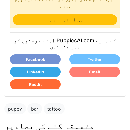
بنے.
پی آر او بنیں۔
اپنے دوستوں کو PuppiesAI.com کے بارے
میں بتائیں
Facebook
Twitter
LinkedIn
Email
Reddit
puppy
bar
tattoo
متعلقہ کتے کی تصاویر
puppy in the park