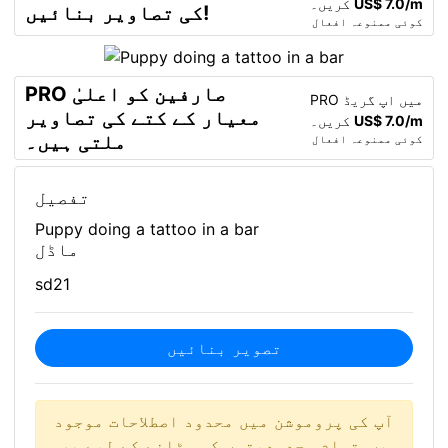
US$ 7.0/m
کریں۔
کی تصاویر بنائیں!
کوئی ممنوعہ افعال
PRO صارفین کو اعلیٰ
PRO میں اپ گریڈ
معیار کے کتے کی تصاویر
US$ 7.0/m
کریں۔
ملتی ہیں۔
کوئی ممنوعہ افعال
تفصیل
Puppy doing a tattoo in a bar
ماڈل
sd21
تصویر بنائیں
آپ کی پروموشن میں محدود اصطلاحات موجود
ہیں. تمام محدودیتوں کو ہٹانے کے لیے پرو