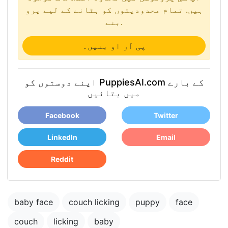
ہیں. تمام محدودیتوں کو ہٹانے کے لیے پرو
بنے.
پی آر او بنیں۔
اپنے دوستوں کو PuppiesAI.com کے بارے
میں بتائیں
Facebook
Twitter
LinkedIn
Email
Reddit
baby face
couch licking
puppy
face
couch
licking
baby