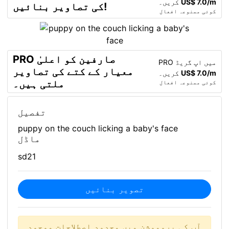
US$ 7.0/m
کریں۔
کی تصاویر بنائیں!
کوئی ممنوعہ افعال
PRO صارفین کو اعلیٰ
PRO میں اپ گریڈ
معیار کے کتے کی تصاویر
US$ 7.0/m
کریں۔
ملتی ہیں۔
کوئی ممنوعہ افعال
تفصیل
puppy on the couch licking a baby's face
ماڈل
sd21
تصویر بنائیں
آپ کی پروموشن میں محدود اصطلاحات موجود