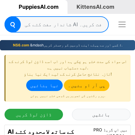
PuppiesAI.com
KittensAI.com
&mdash؛ کسی اور سے پہلے اپنے ڈومین کو رجسٹر کریں.
NS6.com
اس مواد کی مدت ختم ہو چکی ہے اور اب اسے ڈاؤن لوڈ کرنے کے
لیے دستیاب نہیں ہے.
تازہ نتائج حاصل کرنے کے لیے ایک نیا بناؤ!
پی آر او بنیں۔
نیا بنائیں
پرو رکنوں کی تصویریں کبھی ختم نہیں ہوتی.
بانٹیں
ڈاؤن لوڈ کریں
PRO میں اپ گریڈ
AI کے ساتھ لامحدود کتے