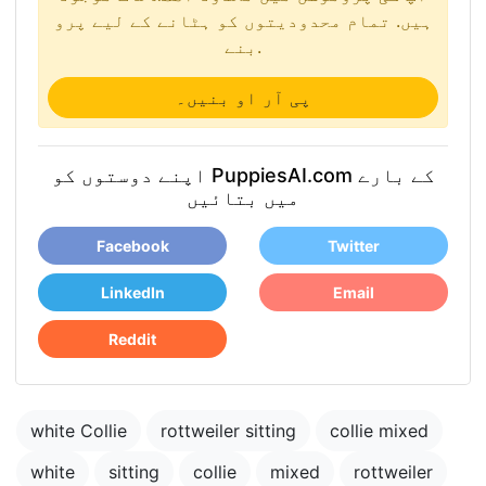
ہیں. تمام محدودیتوں کو ہٹانے کے لیے پرو
بنے.
پی آر او بنیں۔
اپنے دوستوں کو PuppiesAI.com کے بارے
میں بتائیں
Facebook
Twitter
LinkedIn
Email
Reddit
white Collie
rottweiler sitting
collie mixed
white
sitting
collie
mixed
rottweiler