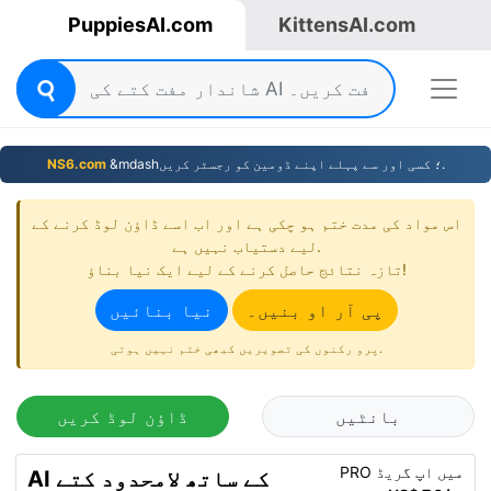
PuppiesAI.com
KittensAI.com
&mdash؛ کسی اور سے پہلے اپنے ڈومین کو رجسٹر کریں.
NS6.com
اس مواد کی مدت ختم ہو چکی ہے اور اب اسے ڈاؤن لوڈ کرنے کے
لیے دستیاب نہیں ہے.
تازہ نتائج حاصل کرنے کے لیے ایک نیا بناؤ!
پی آر او بنیں۔
نیا بنائیں
پرو رکنوں کی تصویریں کبھی ختم نہیں ہوتی.
بانٹیں
ڈاؤن لوڈ کریں
PRO میں اپ گریڈ
AI کے ساتھ لامحدود کتے