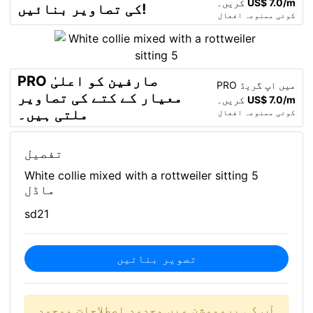
US$ 7.0/m
کریں۔
کی تصاویر بنائیں!
کوئی ممنوعہ افعال
PRO صارفین کو اعلیٰ
PRO میں اپ گریڈ
معیار کے کتے کی تصاویر
US$ 7.0/m
کریں۔
ملتی ہیں۔
کوئی ممنوعہ افعال
تفصیل
White collie mixed with a rottweiler sitting 5
ماڈل
sd21
تصویر بنائیں
آپ کی پروموشن میں محدود اصطلاحات موجود