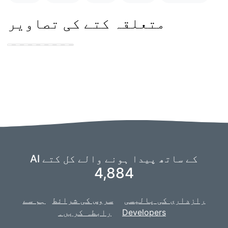
متعلقہ کتے کی تصاویر
1 year old dog
sitting
AI کے ساتھ پیدا ہونے والے کل کتے
4,884
رازداری کی پالیسی
سروس کی شرائط
ہم سے
Developers
رابطہ کریں۔