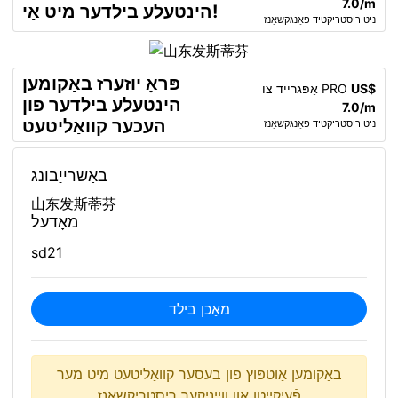
7.0/m
הינטעלע בילדער מיט אַי!
ניט ריסטריקטיד פאַנגקשאַנז
פּראָ יוזערז באַקומען
US$
אַפּגרייד צו PRO
הינטעלע בילדער פון
7.0/m
העכער קוואַליטעט
ניט ריסטריקטיד פאַנגקשאַנז
באַשרייַבונג
山东发斯蒂芬
מאָדעל
sd21
מאַכן בילד
באַקומען אַוטפּוץ פון בעסער קוואַליטעט מיט מער
פֿעיִקייטן און ווייניקער ריסטריקשאַנז