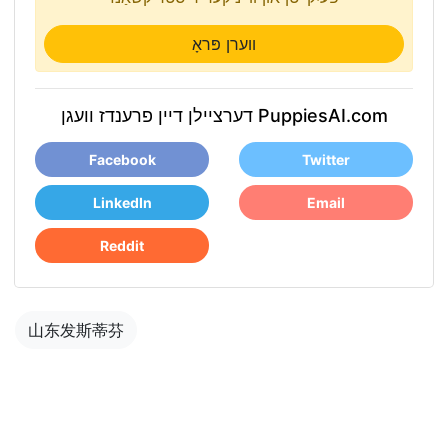
ווערן פּראָ
דערציילן דיין פרענדז וועגן PuppiesAI.com
Facebook
Twitter
LinkedIn
Email
Reddit
山东发斯蒂芬